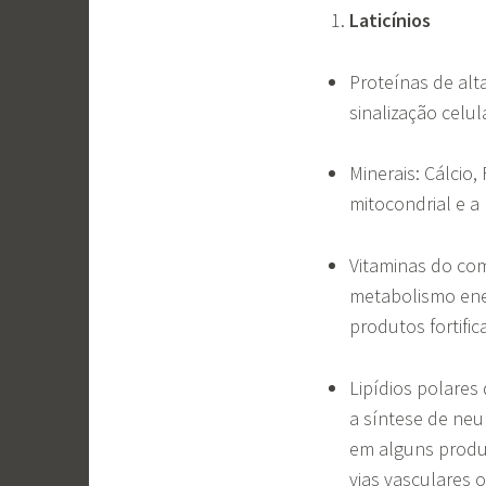
Laticínios
Proteínas de alt
sinalização celul
Minerais: Cálcio,
mitocondrial e a
Vitaminas do com
metabolismo ene
produtos fortifi
Lipídios polares
a síntese de neu
em alguns produt
vias vasculares 