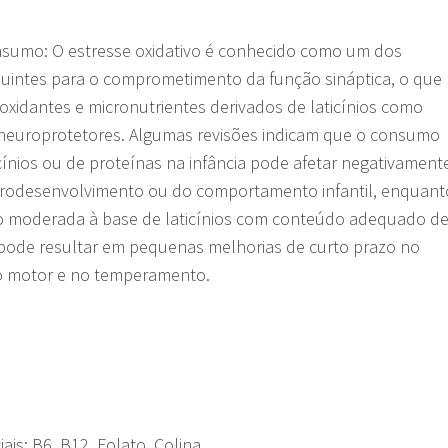
nsumo: O estresse oxidativo é conhecido como um dos
ibuintes para o comprometimento da função sináptica, o que
ioxidantes e micronutrientes derivados de laticínios como
neuroprotetores. Algumas revisões indicam que o consumo
icínios ou de proteínas na infância pode afetar negativament
rodesenvolvimento ou do comportamento infantil, enquant
 moderada à base de laticínios com conteúdo adequado d
 pode resultar em pequenas melhorias de curto prazo no
 motor e no temperamento.
ais: B6, B12, Folato, Colina.