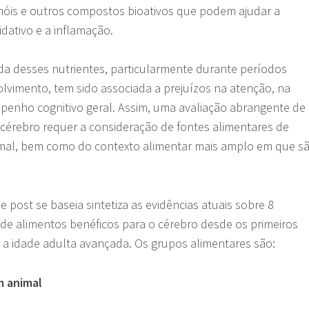
enóis e outros compostos bioativos que podem ajudar a
idativo e a inflamação.
da desses nutrientes, particularmente durante períodos
lvimento, tem sido associada a prejuízos na atenção, na
enho cognitivo geral. Assim, uma avaliação abrangente de
 cérebro requer a consideração de fontes alimentares de
imal, bem como do contexto alimentar mais amplo em que s
e post se baseia sintetiza as evidências atuais sobre 8
s de alimentos benéficos para o cérebro desde os primeiros
é a idade adulta avançada. Os grupos alimentares são:
m animal