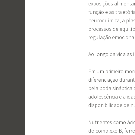
exposições alimentar
função e as trajetóri
neuroquímica, a plas
processos de equilí
regulação emocional,
Ao longo da vida as 
Em um primeiro mom
diferenciação durant
pela poda sináptica 
adolescência e a ida
disponibilidade de n
Nutrientes como ácid
do complexo B, ferr