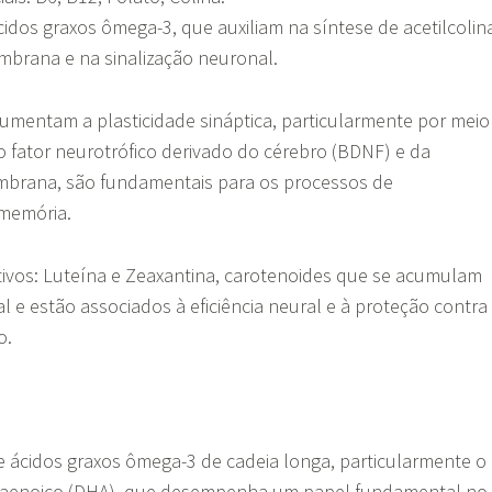
cidos graxos ômega-3, que auxiliam na síntese de acetilcolin
mbrana e na sinalização neuronal.
umentam a plasticidade sináptica, particularmente por meio
fator neurotrófico derivado do cérebro (BDNF) e da
mbrana, são fundamentais para os processos de
 memória.
ivos: Luteína e Zeaxantina, carotenoides que se acumulam
l e estão associados à eficiência neural e à proteção contra
o.
e ácidos graxos ômega-3 de cadeia longa, particularmente o
aenoico (DHA), que desempenha um papel fundamental no