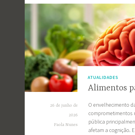
ATUALIDADES
Alimentos pa
O envelhecimento da
26 de junho de
comprometimentos ne
2026
pública principalmen
Paola Nunes
afetam a cognição. E