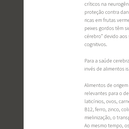
críticos na neurogên
proteção contra dano
ricas em frutas verme
peixes gordos têm s
cérebro” devido aos 
cognitivos.
Para a saúde cerebra
invés de alimentos i
Alimentos de origem 
relevantes para o d
laticínios, ovos, ca
B12, ferro, zinco, co
mielinização, o trans
Ao mesmo tempo, os 