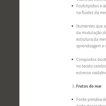
Fosfolipídios e á
na fluidez da me
Nutrientes que a
da modulação do 
estrutura da me
aprendizagem e
Compostos bioat
no tecido cerebra
estresse oxidativ
Frutos do mar
Fonte primária d
ácido docosahex