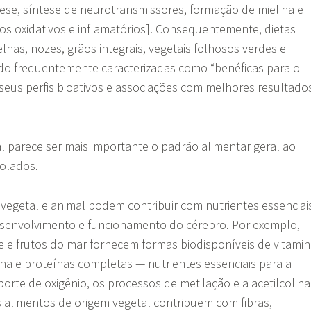
ese, síntese de neurotransmissores, formação de mielina e
s oxidativos e inflamatórios]. Consequentemente, dietas
lhas, nozes, grãos integrais, vegetais folhosos verdes e
ido frequentemente caracterizadas como “benéficas para o
seus perfis bioativos e associações com melhores resultado
l parece ser mais importante o padrão alimentar geral ao
solados.
vegetal e animal podem contribuir com nutrientes essenciai
esenvolvimento e funcionamento do cérebro. Por exemplo,
rne e frutos do mar fornecem formas biodisponíveis de vitami
lina e proteínas completas — nutrientes essenciais para a
porte de oxigênio, os processos de metilação e a acetilcolina
alimentos de origem vegetal contribuem com fibras,