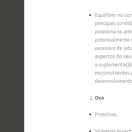
Equilíbrio no co
principais contr
posiciona os ant
potencialmente 
excessivo de lat
aspectos do neu
a suplementação
micronutrientes
desenvolvimento
Ovo
Proteínas.
Vitaminas essenci