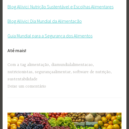
Blog Allivici: Nutrição Sustentável e Escolhas Alimentares
Blog Allivici: Dia Mundial da Alimentação
Guia Mundial para a Segurança dos Alimentos
Até mais!
Com a tag
alimentação
,
diamundialalimentacao
,
nutricionistas
,
segurançaalimentar
,
software de nutrição
,
sustentabilidade
Deixe um comentário