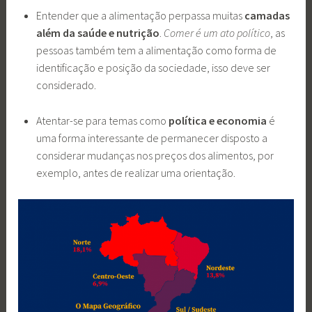
Entender que a alimentação perpassa muitas
camadas
além da saúde e nutrição
.
Comer é um ato político
, as
pessoas também tem a alimentação como forma de
identificação e posição da sociedade, isso deve ser
considerado.
Atentar-se para temas como
política e economia
é
uma forma interessante de permanecer disposto a
considerar mudanças nos preços dos alimentos, por
exemplo, antes de realizar uma orientação.