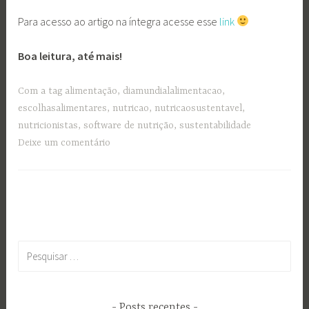
Para acesso ao artigo na íntegra acesse esse
link
Boa leitura, até mais!
Com a tag
alimentação
,
diamundialalimentacao
,
escolhasalimentares
,
nutricao
,
nutricaosustentavel
,
nutricionistas
,
software de nutrição
,
sustentabilidade
Deixe um comentário
Pesquisar
por:
Posts recentes