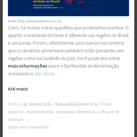
fonte: http://olheparaafome.com.br
Claro, há muitas outras questões que poderíamos pontuar. O
quanto a realidade da fome é diferente nas regiões do Brasil
é um ponto. Porém, infelizmente, precisamos nos lembrar
que os desertos alimentares também estão presentes em
regiões como sul/sudeste do país. Você pode encontrar
mais informações
sobre o Dia Mundial da Alimentação
acessando o
site oficial
.
Até mais!
Com a tag
alimentação
,
diamundialalimentacao
,
fome
,
nutricao
,
nutricionistas
,
segurança alimentar
,
software de
nutrição
Deixe um comentário