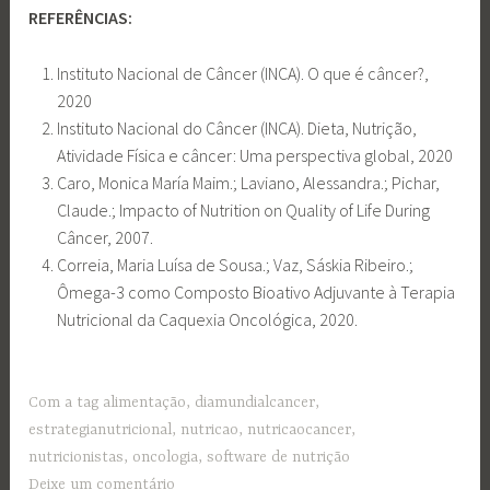
REFERÊNCIAS:
Instituto Nacional de Câncer (INCA). O que é câncer?,
2020
Instituto Nacional do Câncer (INCA). Dieta, Nutrição,
Atividade Física e câncer: Uma perspectiva global, 2020
Caro, Monica María Maim.; Laviano, Alessandra.; Pichar,
Claude.; Impacto of Nutrition on Quality of Life During
Câncer, 2007.
Correia, Maria Luísa de Sousa.; Vaz, Sáskia Ribeiro.;
Ômega-3 como Composto Bioativo Adjuvante à Terapia
Nutricional da Caquexia Oncológica, 2020.
Com a tag
alimentação
,
diamundialcancer
,
estrategianutricional
,
nutricao
,
nutricaocancer
,
nutricionistas
,
oncologia
,
software de nutrição
Deixe um comentário