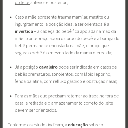
do leite
anterior e posterior;
Caso a mãe apresente
trauma
mamilar, mastite ou
ingurgitamento, a posição ideal a ser orientada é a
invertida
– a cabeça do bebê fica apoiada na mão da
mãe, o antebraço apoia o corpo do bebê e a barriga do
bebê permanece encostada na mãe; o braço que
segura o bebê é o mesmo lado da mama oferecida;
Já a posição
cavaleiro
pode ser indicada em casos de
bebês prematuros, sonolentos, com lábio leporino,
fenda palatina, com refluxo gástrico e obstrução nasal;
Para as mães que precisam
retornar ao trabalho
fora de
casa, a retirada e o armazenamento correto do leite
devem ser orientados.
Conforme os estudos indicam, a
educação
sobre o