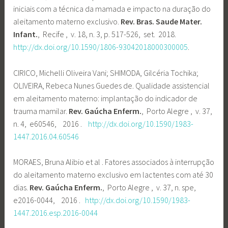
iniciais com a técnica da mamada e impacto na duração do
aleitamento materno exclusivo.
Rev. Bras. Saude Mater.
Infant.
, Recife , v. 18, n. 3, p. 517-526, set. 2018.
http://dx.doi.org/10.1590/1806-93042018000300005
.
CIRICO, Michelli Oliveira Vani; SHIMODA, Gilcéria Tochika;
OLIVEIRA, Rebeca Nunes Guedes de. Qualidade assistencial
em aleitamento materno: implantação do indicador de
trauma mamilar.
Rev. Gaúcha Enferm.
, Porto Alegre , v. 37,
n. 4, e60546, 2016 .
http://dx.doi.org/10.1590/1983-
1447.2016.04.60546
MORAES, Bruna Alibio et al . Fatores associados à interrupção
do aleitamento materno exclusivo em lactentes com até 30
dias.
Rev. Gaúcha Enferm.
, Porto Alegre , v. 37, n. spe,
e2016-0044, 2016 .
http://dx.doi.org/10.1590/1983-
1447.2016.esp.2016-0044