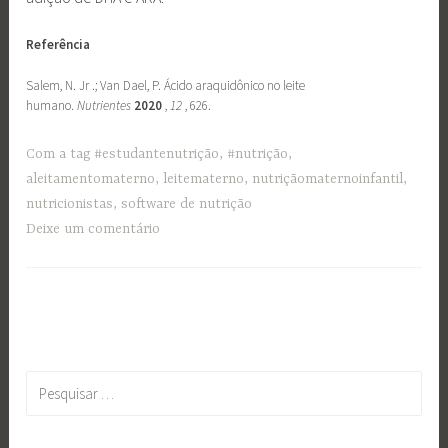
Referência
Salem, N. Jr .; Van Dael, P. Ácido araquidônico no leite
humano.
Nutrientes
2020
,
12
, 626.
Com a tag
#estudantenutrição
,
#nutrição
,
aleitamentomaterno
,
leitematerno
,
nutriçãomaternoinfantil
,
nutricionistas
,
software de nutrição
Deixe um comentário
Pesquisar
por: