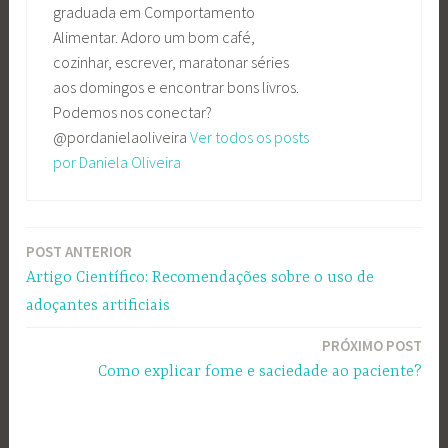
graduada em Comportamento
Alimentar. Adoro um bom café,
cozinhar, escrever, maratonar séries
aos domingos e encontrar bons livros.
Podemos nos conectar?
@pordanielaoliveira
Ver todos os posts
por Daniela Oliveira
POST ANTERIOR
Navegação
Artigo Científico: Recomendações sobre o uso de
de
adoçantes artificiais
Post
PRÓXIMO POST
Como explicar fome e saciedade ao paciente?