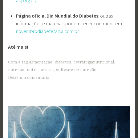
adj.org.br/
Página oficial Dia Mundial do Diabetes
: outras
informações e materiais podem ser encontrados em
novembrodiabetesazul.com.br
Até mais!
Com a tag
alimentação
,
diabetes
,
estrategianutricional
,
nutricao
,
nutricionistas
,
software de nutrição
Deixe um comentário