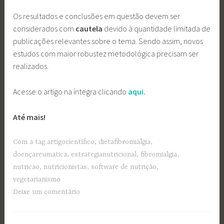
Os resultados e conclusões em questão devem ser
considerados com
cautela
devido à quantidade limitada de
publicações relevantes sobre o tema. Sendo assim, novos
estudos com maior robustez metodológica precisam ser
realizados.
Acesse o artigo na íntegra clicando
aqui.
Até mais!
Com a tag
artigocientífico
,
dietafibromialgia
,
doençareumatica
,
estrategianutricional
,
fibromialgia
,
nutricao
,
nutricionistas
,
software de nutrição
,
vegetarianismo
Deixe um comentário