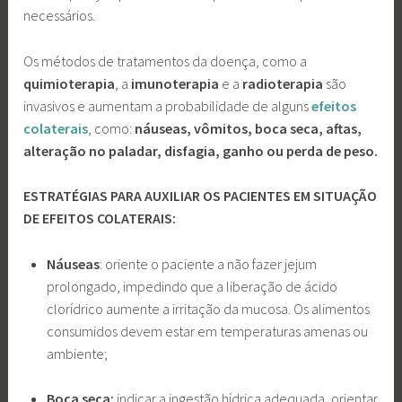
necessários.
Os métodos de tratamentos da doença, como a
quimioterapia
, a
imunoterapia
e a
radioterapia
são
invasivos e aumentam a probabilidade de alguns
efeitos
colaterais
, como:
náuseas, vômitos, boca seca, aftas,
alteração no paladar, disfagia, ganho ou perda de peso.
ESTRATÉGIAS PARA AUXILIAR OS PACIENTES EM SITUAÇÃO
DE EFEITOS COLATERAIS:
Náuseas
: oriente o paciente a não fazer jejum
prolongado, impedindo que a liberação de ácido
clorídrico aumente a irritação da mucosa. Os alimentos
consumidos devem estar em temperaturas amenas ou
ambiente;
Boca seca:
indicar a ingestão hídrica adequada, orientar