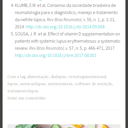
KLUMB, E.M. et al. Consenso da sociedade brasileira de
reumatologia para o diagnóstico, manejo e tratamento
da nefrite lúpica.
Rev Bras Reumatol,
v. 55, n. 1, p. 1-21,
2014.
http://dx.doi.org/10.1016/j.rbr.2014.09.008
SOUSA, J. R. et al. Effect of vitamin D supplementation on
patients with systemic lupus erythematosus: a systematic
review.
Rev Bras Reumatol,
v. 57, n. 5, p. 466-471, 2017.
http://dx.doi.org/10.1016/j.rbre.2017.08.001
Com a tag
alimentação
,
dialupus
,
estrategianutricional
,
lupus
,
nutricaolupus
,
nutricionistas
,
software de nutrição
,
tratamentolupus
Deixe um comentário