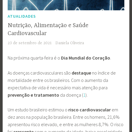
ATUALIDADES
Nutrição, Alimentação e Saúde
Cardiovascular
23 de setembro de 2021
Daniela Oliveira
Na próxima quarta-feira é o
Dia Mundial do Coração
.
As doenças cardiovasculares são
destaque
no índice de
mortalidade entre os brasileiros. Com o aumento da
expectativa de vida é necessário mais atenção para
prevenção e tratamento
da doença (
1
).
Um estudo brasileiro estimou o
risco cardiovascular
em
dez anos na população brasileira. Entre os homens, 21,6%
apresentou risco elevado, e entre as mulheres 8,7%. O risco
foi
crescente
com o aumento da idade, baixa escolaridade