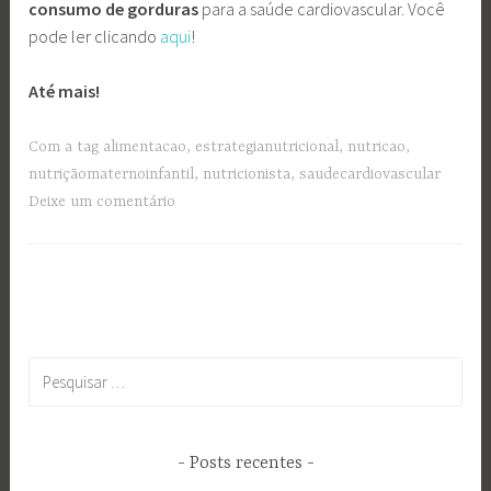
consumo de gorduras
para a saúde cardiovascular. Você
pode ler clicando
aqui
!
Até mais!
Com a tag
alimentacao
,
estrategianutricional
,
nutricao
,
nutriçãomaternoinfantil
,
nutricionista
,
saudecardiovascular
Deixe um comentário
Pesquisar
por:
Posts recentes