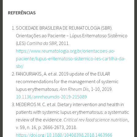
REFERÊNCIAS
SOCIEDADE BRASILEIRA DE REUMATOLOGIA (SBR).
Orientações ao Paciente – Lúpus Eritematoso Sistêmico
(LES)
Cartilha da SBR,
2011.
https://www.reumatologia.org.br/orientacoes-ao-
paciente/lupus-eritematoso-sistemico-les-cartilha-da-
sbr/
FANOURIAKIS, A. et al. 2019 update of the EULAR
recommendations for the management of systemic
lupus erythematosus.
Ann Rheum Dis
, 1-10, 2019.
10.1136/annrheumdis-2019-215089
MEDEIROS M. C. et al. Dietary intervention and health in
patients with systemic lupus erythematosus: a systematic
review of the evidence.
Critical rev food science nutrition
,
v. 59, n. 16, p. 2666-2673, 2018.
https://doi.org/10.1080/10408398.2018.1463966