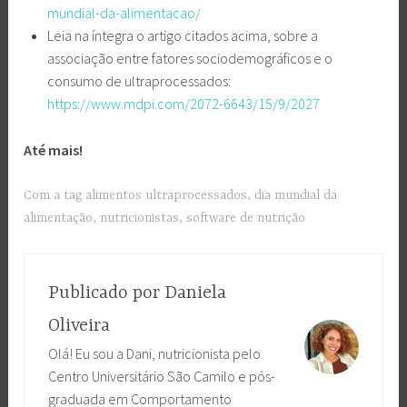
mundial-da-alimentacao/
Leia na íntegra o artigo citados acima, sobre a
associação entre fatores sociodemográficos e o
consumo de ultraprocessados:
https://www.mdpi.com/2072-6643/15/9/2027
Até mais!
Com a tag
alimentos ultraprocessados
,
dia mundial da
alimentação
,
nutricionistas
,
software de nutrição
Publicado por
Daniela
Oliveira
Olá! Eu sou a Dani, nutricionista pelo
Centro Universitário São Camilo e pós-
graduada em Comportamento