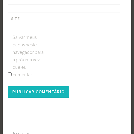
SITE
Salvar meus
dados neste
navegador para
a próxima vez
que eu
comentar.
Pesquisar