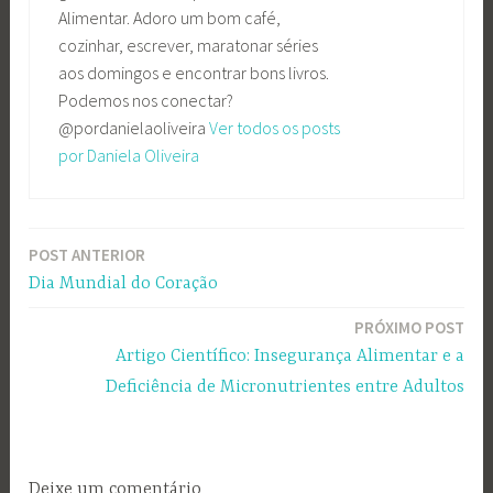
Alimentar. Adoro um bom café,
cozinhar, escrever, maratonar séries
aos domingos e encontrar bons livros.
Podemos nos conectar?
@pordanielaoliveira
Ver todos os posts
por Daniela Oliveira
POST ANTERIOR
Navegação
Dia Mundial do Coração
de
PRÓXIMO POST
Post
Artigo Científico: Insegurança Alimentar e a
Deficiência de Micronutrientes entre Adultos
Deixe um comentário