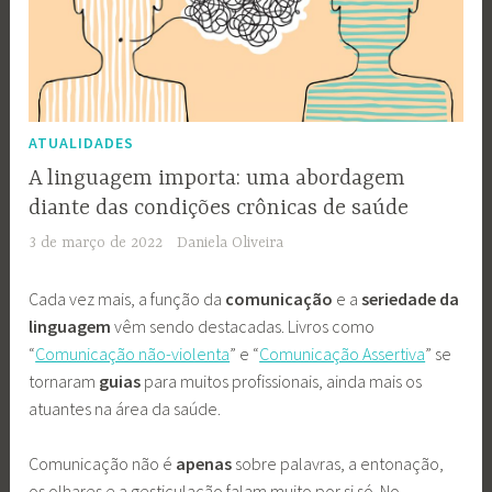
ATUALIDADES
A linguagem importa: uma abordagem
diante das condições crônicas de saúde
3 de março de 2022
Daniela Oliveira
Cada vez mais, a função da
comunicação
e a
seriedade da
linguagem
vêm sendo destacadas. Livros como
“
Comunicação não-violenta
” e “
Comunicação Assertiva
” se
tornaram
guias
para muitos profissionais, ainda mais os
atuantes na área da saúde.
Comunicação não é
apenas
sobre palavras, a entonação,
os olhares e a gesticulação falam muito por si só. No