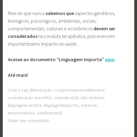
Mais do que nunca
sabemos que
aspectos genéticos,
biológicos, psicológicos, ambientais, sociais,
comportamentais, culturais e econômicos
devem ser
considerados
na conduta terapêutica, pois exercem
importantíssimo impacto na saúde.
Acesse ao documento “Linguagem Importa”
aqui
.
Até mais!
Com a tag
alimentação
,
comportamentoalimentar
,
comunicação assertiva
,
comunicação não violenta
,
linguagem neutra
,
linguagemimporta
,
nutricao
,
nutricionistas
,
saudemental
Deixe um comentário