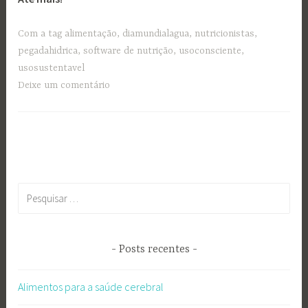
Com a tag
alimentação
,
diamundialagua
,
nutricionistas
,
pegadahidrica
,
software de nutrição
,
usoconsciente
,
usosustentavel
Deixe um comentário
Pesquisar
por:
Posts recentes
Alimentos para a saúde cerebral