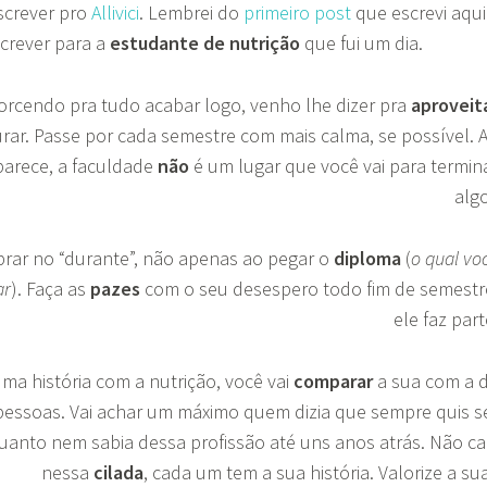
screver pro
Allivici
. Lembrei do
primeiro post
que escrevi aqui
screver para a
estudante de nutrição
que fui um dia.
orcendo pra tudo acabar logo, venho lhe dizer pra
aproveit
ar. Passe por cada semestre com mais calma, se possível. 
parece, a faculdade
não
é um lugar que você vai para termin
alg
brar no “durante”, não apenas ao pegar o
diploma
(
o qual vo
ar
). Faça as
pazes
com o seu desespero todo fim de semestr
ele faz part
a história com a nutrição, você vai
comparar
a sua com a 
pessoas. Vai achar um máximo quem dizia que sempre quis s
quanto nem sabia dessa profissão até uns anos atrás. Não ca
nessa
cilada
, cada um tem a sua história. Valorize a su