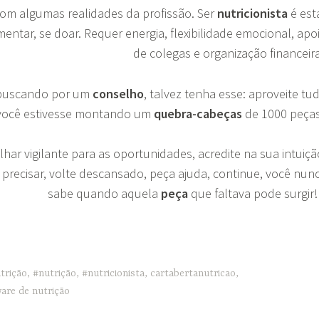
om algumas realidades da profissão. Ser
nutricionista
é est
imentar, se doar. Requer energia, flexibilidade emocional, apo
de colegas e organização financeir
 buscando por um
conselho
, talvez tenha esse: aproveite tu
você estivesse montando um
quebra-cabeças
de 1000 peça
ar vigilante para as oportunidades, acredite na sua intuiçã
 precisar, volte descansado, peça ajuda, continue, você nun
sabe quando aquela
peça
que faltava pode surgir
trição
,
#nutrição
,
#nutricionista
,
cartabertanutricao
,
are de nutrição