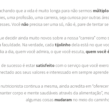
 achando que a vida é muito longa para não sermos
múltiplo
es, uma profissão, uma carreira, seja curiosa por outras áre
eresses. Você
não
precisa ser uma só, não é, pare de tentar se
ue decidir ainda muito novos sobre a nossa “carreira” como 
na faculdade. Na verdade, cada
tijolinho
dela está no que vo
dia a dia, quem você admira, o que você escuta,
quem você 
 de sucesso é estar
satisfeito
com o serviço que você exerc
nectado aos seus valores e interessado em sempre aprende
 nutricionista continua a mesma, ainda acredita em “oferecer
 manter corpo e mente saudáveis através da alimentação”, m
algumas coisas
mudaram
no meio do caminh