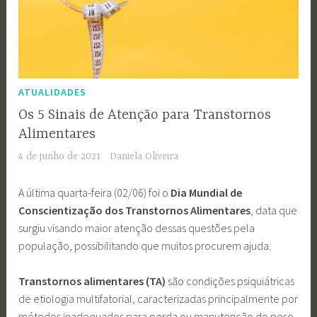
ATUALIDADES
Os 5 Sinais de Atenção para Transtornos
Alimentares
4 de junho de 2021
Daniela Oliveira
A última quarta-feira (02/06) foi o
Dia Mundial de
Conscientização dos Transtornos Alimentares
, data que
surgiu visando maior atenção dessas questões pela
população, possibilitando que muitos procurem ajuda.
Transtornos alimentares (TA)
são condições
psiquiátricas
de etiologia multifatorial, caracterizadas principalmente por
métodos inadequados para perda ou manutenção do peso