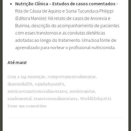
Nutrição Clínica – Estudos de casos comentados
–
Rita de Cássia de Aquino e Sonia Tucunduva Philippi
(Editora Manole): Há relato de casos de Anorexia e
Bulimia, descrição do acompanhamento de pacientes
com esses transtornos e as condutas dietéticas
adotadas ao longo do tratamento. Uma boa fonte de
aprendizado para nortear o profissional nutricionista.
Até mais!
Com a tag
#nutrição
,
comportamentoalimentar
,
diamundialTA
,
equidadeparaTA
,
nutricaotranstornosalimentares
,
nutricionistas
,
saudemental
,
transtornosalimentares
,
WorldEDday2021
Deixe um comentário