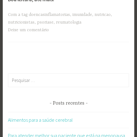
Com a tag
doencasinflamatorias
,
imunidade
,
nutricao
,
nutricionistas
,
psoriase
,
reumatologia
Deixe um comentário
Pesquisar
por:
Posts recentes
Alimentos para a saúde cerebral
Para atender melhor sua paciente que está na menopausa