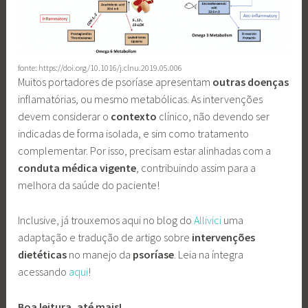
fonte: https://doi.org/10.1016/j.clnu.2019.05.006
Muitos portadores de psoríase apresentam
outras doenças
inflamatórias, ou mesmo metabólicas. As intervenções
devem considerar o
contexto
clínico, não devendo ser
indicadas de forma isolada, e sim como tratamento
complementar. Por isso, precisam estar alinhadas com a
conduta médica vigente
, contribuindo assim para a
melhora da saúde do paciente!
Inclusive, já trouxemos aqui no blog do
Allivici
uma
adaptação e tradução de artigo sobre
intervenções
dietéticas
no manejo da
psoríase
. Leia na íntegra
acessando
aqui
!
Boa leitura, até mais!