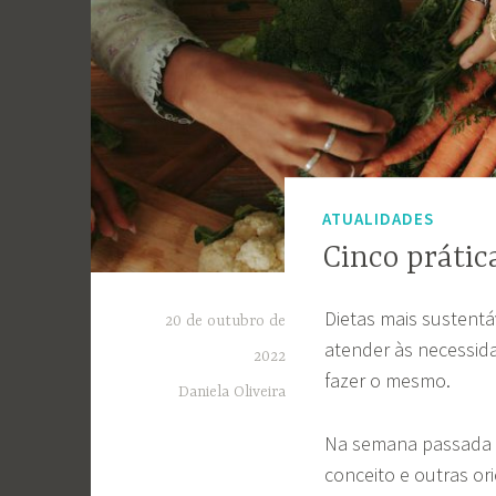
ATUALIDADES
Cinco prátic
Dietas mais sustentá
20 de outubro de
atender às necessid
2022
fazer o mesmo.
Daniela Oliveira
Na semana passada t
conceito e outras or