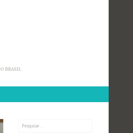
O BRASIL
Pesquisar
por: