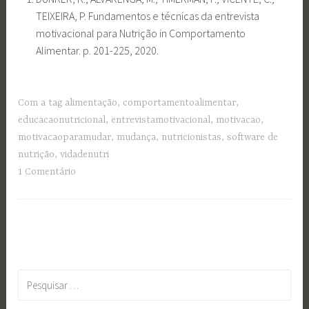
TEIXEIRA, P. Fundamentos e técnicas da entrevista
motivacional para Nutrição in Comportamento
Alimentar. p. 201-225, 2020.
Com a tag
alimentação
,
comportamentoalimentar
,
educacaonutricional
,
entrevistamotivacional
,
motivacao
,
motivacaoparamudar
,
mudança
,
nutricionistas
,
software de
nutrição
,
vidadenutri
1 Comentário
Pesquisar
por: