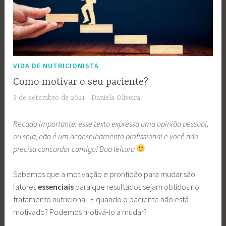
VIDA DE NUTRICIONISTA
Como motivar o seu paciente?
3 de setembro de 2021
Daniela Oliveira
Recado importante: esse texto expressa uma opinião pessoal,
ou seja, não é um aconselhamento profissional e você não
precisa concordar comigo! Boa leitura
Sabemos que a motivação e prontidão para mudar são
fatores
essenciais
para que resultados sejam obtidos no
tratamento nutricional. E quando o paciente não está
motivado? Podemos motivá-lo a mudar?