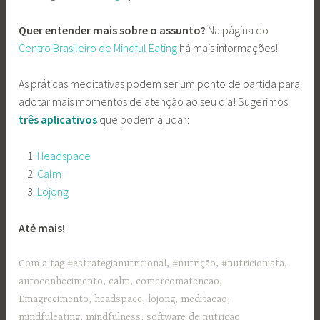
Quer entender mais sobre o assunto?
Na página do
Centro Brasileiro de Mindful Eating
há mais informações!
As práticas meditativas podem ser um ponto de partida para
adotar mais momentos de
atenção ao seu dia! Sugerimos
três aplicativos
que podem ajudar:
Headspace
Calm
Lojong
Até mais!
Com a tag
#estrategianutricional
,
#nutrição
,
#nutricionista
,
autoconhecimento
,
calm
,
comercomatencao
,
Emagrecimento
,
headspace
,
lojong
,
meditacao
,
mindfuleating
,
mindfulness
,
software de nutrição