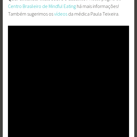
Centro Brasileiro de Mindful Eating
há mais informações!
Também sugerimos os
vídeos
da médica Paula Teixeira.