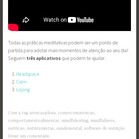
Todas as práticas meditativas podem ser um ponto de
partida para adotar mais momentos de
atenção ao seu dia!
Seguem
três aplicativos
que podem te ajudar:
Headspace
Calm
Lojong
Com a tag
atencaoplena
,
comercomatencao
,
comportamentoalimentar
,
mindfuleating
,
mindfulness
,
nutricao
,
nutricionistas
,
saudemental
,
software de nutrição
Deixe um comentário