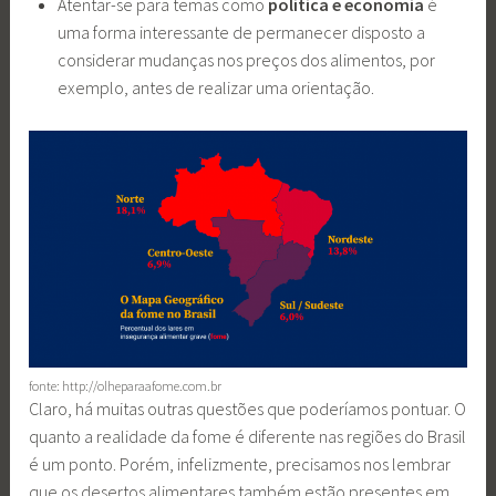
Atentar-se para temas como
política e economia
é
uma forma interessante de permanecer disposto a
considerar mudanças nos preços dos alimentos, por
exemplo, antes de realizar uma orientação.
fonte: http://olheparaafome.com.br
Claro, há muitas outras questões que poderíamos pontuar. O
quanto a realidade da fome é diferente nas regiões do Brasil
é um ponto. Porém, infelizmente, precisamos nos lembrar
que os desertos alimentares também estão presentes em