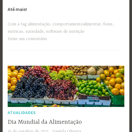
Até mais!
Com a tag
alimentação
,
comportamentoalimentar
,
fome
,
nutricao
,
saciedade
,
software de nutrição
Deixe um comentário
ATUALIDADES
Dia Mundial da Alimentação
14 de outubro de 2021
Daniela Oliveira