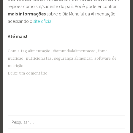
regiões como sul/sudeste do país. Você pode encontrar
mais informações
sobre o Dia Mundial da Alimentação
acessando o
site oficial
.
Até mais!
Com a tag
alimentação
,
diamundialalimentacao
,
fome
,
nutricao
,
nutricionistas
,
segurança alimentar
,
software de
nutrição
Deixe um comentário
Pesquisar
por: