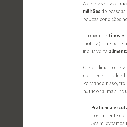
A data visa trazer
co
milhões
de pessoas 
poucas condições ad
Há diversos
tipos e 
motora), que podem 
inclusive na
aliment
O atendimento para p
com cada dificuldade
Pensando nisso, tr
nutricional mais incl
Praticar a escuta
nossa frente com
Assim, evitamos 