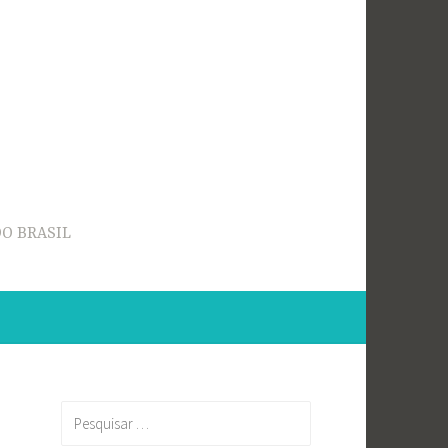
O BRASIL
Pesquisar
por: