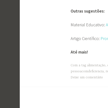
Outras sugestões:
Material Educativo:
A
Artigo Científico:
Pro
Até mais!
Com a tag
alimentação
,
pessoacomdeficiencia
,
r
Deixe um comentário