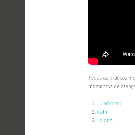
Todas as práticas m
momentos de
atenç
Headspace
Calm
Lojong