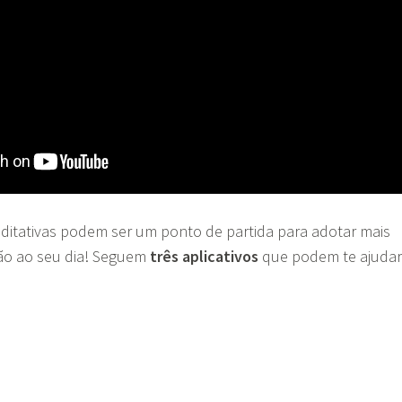
editativas podem ser um ponto de partida para adotar mais
ão ao seu dia! Seguem
três aplicativos
que podem te ajuda