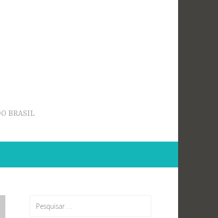
O BRASIL
Pesquisar
por: