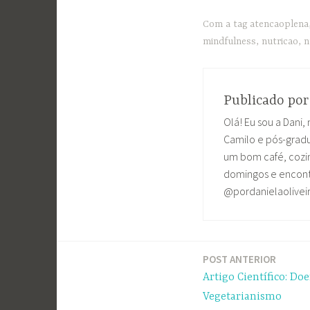
Com a tag
atencaoplena
mindfulness
,
nutricao
,
n
Publicado po
Olá! Eu sou a Dani, 
Camilo e pós-grad
um bom café, cozin
domingos e encontr
@pordanielaolivei
POST ANTERIOR
Navegação
Artigo Científico: Do
de
Vegetarianismo