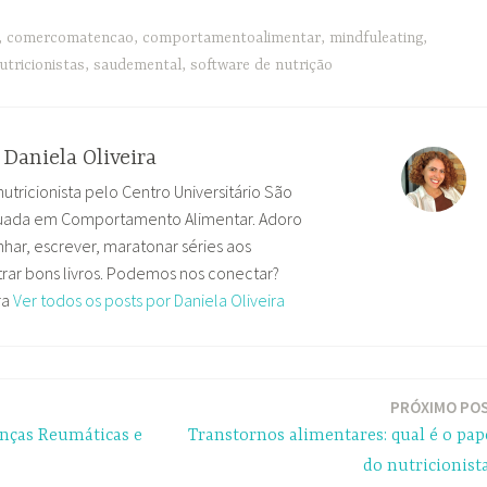
,
comercomatencao
,
comportamentoalimentar
,
mindfuleating
,
utricionistas
,
saudemental
,
software de nutrição
r
Daniela Oliveira
nutricionista pelo Centro Universitário São
uada em Comportamento Alimentar. Adoro
har, escrever, maratonar séries aos
ar bons livros. Podemos nos conectar?
ra
Ver todos os posts por Daniela Oliveira
PRÓXIMO PO
enças Reumáticas e
Transtornos alimentares: qual é o pap
do nutricionist