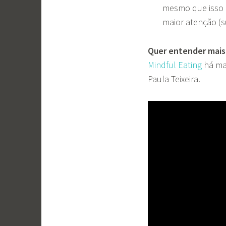
mesmo que isso 
maior atenção (
Quer entender mais
Mindful Eating
há ma
Paula Teixeira.