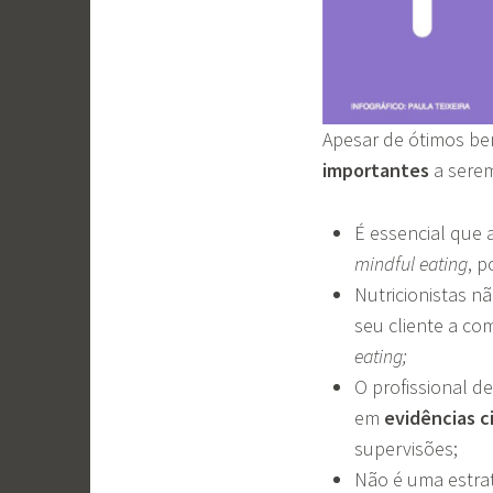
Apesar de ótimos be
importantes
a sere
É essencial que
mindful eating
, 
Nutricionistas n
seu cliente a co
eating;
O profissional 
em
evidências c
supervisões;
Não é uma estrat