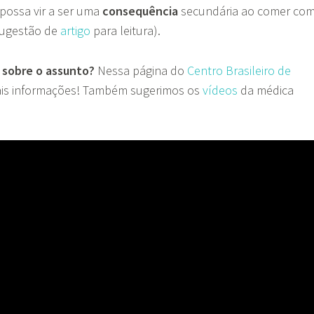
possa vir a ser uma
consequência
secundária ao comer co
sugestão de
artigo
para leitura).
 sobre o assunto?
Nessa página do
Centro Brasileiro de
is informações! Também sugerimos os
vídeos
da médica