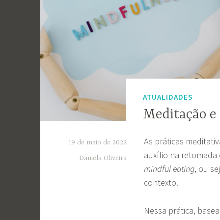
ATUALIDADES
Meditação e
As práticas meditat
19 de maio de 2022
auxílio na retomada
Daniela Oliveira
mindful eating
, ou s
contexto.
Nessa prática, base