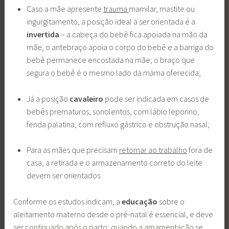
Caso a mãe apresente
trauma
mamilar, mastite ou
ingurgitamento, a posição ideal a ser orientada é a
invertida
– a cabeça do bebê fica apoiada na mão da
mãe, o antebraço apoia o corpo do bebê e a barriga do
bebê permanece encostada na mãe; o braço que
segura o bebê é o mesmo lado da mama oferecida;
Já a posição
cavaleiro
pode ser indicada em casos de
bebês prematuros, sonolentos, com lábio leporino,
fenda palatina, com refluxo gástrico e obstrução nasal;
Para as mães que precisam
retornar ao trabalho
fora de
casa, a retirada e o armazenamento correto do leite
devem ser orientados.
Conforme os estudos indicam, a
educação
sobre o
aleitamento materno desde o pré-natal é essencial, e deve
ser continuado após o parto; quando a amamentação se