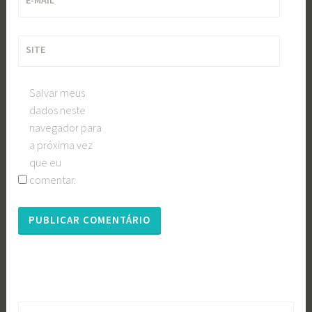
E-MAIL
*
SITE
Salvar meus
dados neste
navegador para
a próxima vez
que eu
comentar.
Pesquisar