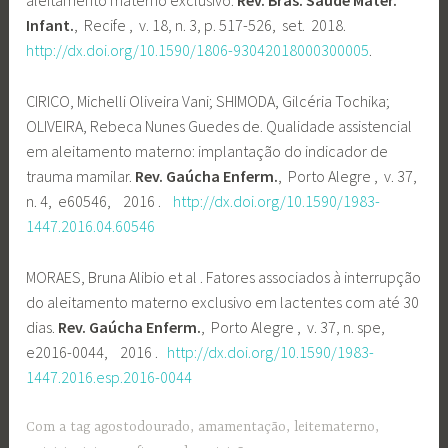
aleitamento materno exclusivo.
Rev. Bras. Saude Mater.
Infant.
, Recife , v. 18, n. 3, p. 517-526, set. 2018.
http://dx.doi.org/10.1590/1806-93042018000300005
.
CIRICO, Michelli Oliveira Vani; SHIMODA, Gilcéria Tochika;
OLIVEIRA, Rebeca Nunes Guedes de. Qualidade assistencial
em aleitamento materno: implantação do indicador de
trauma mamilar.
Rev. Gaúcha Enferm.
, Porto Alegre , v. 37,
n. 4, e60546, 2016 .
http://dx.doi.org/10.1590/1983-
1447.2016.04.60546
MORAES, Bruna Alibio et al . Fatores associados à interrupção
do aleitamento materno exclusivo em lactentes com até 30
dias.
Rev. Gaúcha Enferm.
, Porto Alegre , v. 37, n. spe,
e2016-0044, 2016 .
http://dx.doi.org/10.1590/1983-
1447.2016.esp.2016-0044
Com a tag
agostodourado
,
amamentação
,
leitematerno
,