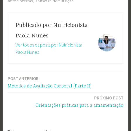
nutricionistas
,
software de nutrição
Publicado por
Nutricionista
Paola Nunes
Ver todos os posts por Nutricionista
Paola Nunes
POST ANTERIOR
Navegação
Métodos de Avaliação Corporal (Parte II)
de
PRÓXIMO POST
Post
Orientações práticas para a amamentação