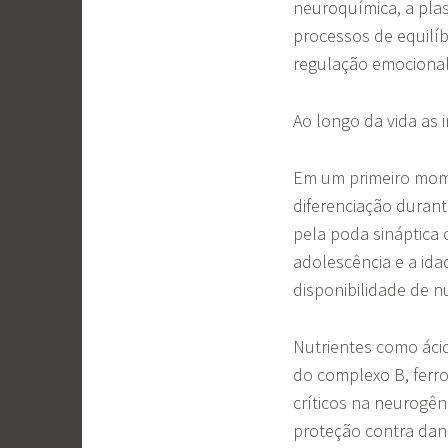
neuroquímica, a plas
processos de equilí
regulação emocional,
Ao longo da vida as 
Em um primeiro mom
diferenciação durant
pela poda sináptica 
adolescência e a ida
disponibilidade de n
Nutrientes como ácid
do complexo B, ferr
críticos na neurogên
proteção contra dano