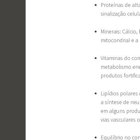
Proteínas de alt
sinalização celul
Minerais: Cálcio,
mitocondrial e a
Vitaminas do com
metabolismo ene
produtos fortifi
Lipídios polares
a síntese de neu
em alguns produt
vias vasculares 
Equilíbrio no co