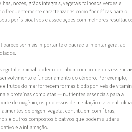
lhas, nozes, grãos integrais, vegetais folhosos verdes e
ido frequentemente caracterizadas como “benéficas para o
seus perfis bioativos e associações com melhores resultado
l parece ser mais importante o padrão alimentar geral ao
solados.
vegetal e animal podem contribuir com nutrientes essenciai
esenvolvimento e funcionamento do cérebro. Por exemplo,
rne e frutos do mar fornecem formas biodisponíveis de vitami
lina e proteínas completas — nutrientes essenciais para a
porte de oxigênio, os processos de metilação e a acetilcolina
alimentos de origem vegetal contribuem com fibras,
enóis e outros compostos bioativos que podem ajudar a
idativo e a inflamação.