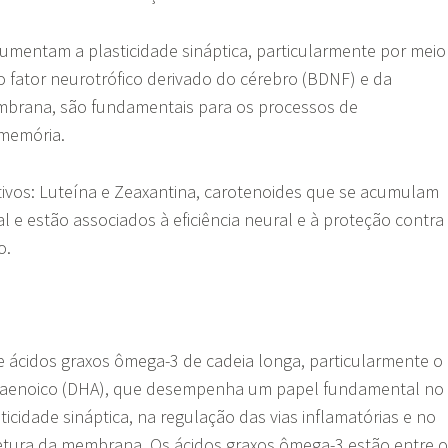
umentam a plasticidade sináptica, particularmente por meio
fator neurotrófico derivado do cérebro (BDNF) e da
mbrana, são fundamentais para os processos de
 memória.
ivos: Luteína e Zeaxantina, carotenoides que se acumulam
l e estão associados à eficiência neural e à proteção contra
o.
e ácidos graxos ômega-3 de cadeia longa, particularmente o
aenoico (DHA), que desempenha um papel fundamental no
icidade sináptica, na regulação das vias inflamatórias e no
etura da membrana. Os ácidos graxos ômega-3 estão entre o