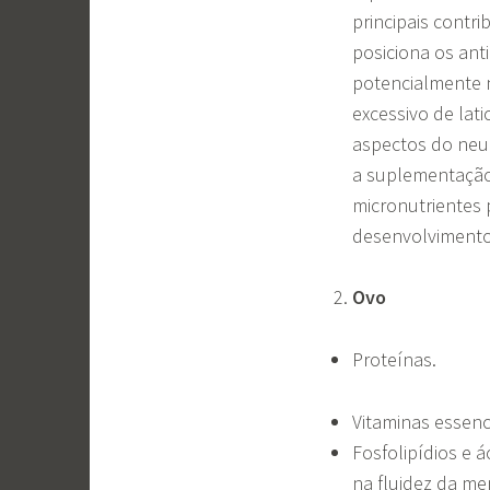
principais contr
posiciona os ant
potencialmente 
excessivo de lat
aspectos do neu
a suplementação
micronutrientes
desenvolvimento
Ovo
Proteínas.
Vitaminas essenci
Fosfolipídios e á
na fluidez da me