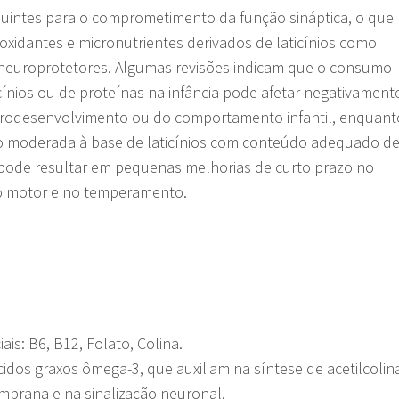
ibuintes para o comprometimento da função sináptica, o que
ioxidantes e micronutrientes derivados de laticínios como
neuroprotetores. Algumas revisões indicam que o consumo
icínios ou de proteínas na infância pode afetar negativament
rodesenvolvimento ou do comportamento infantil, enquant
 moderada à base de laticínios com conteúdo adequado d
 pode resultar em pequenas melhorias de curto prazo no
 motor e no temperamento.
ais: B6, B12, Folato, Colina.
cidos graxos ômega-3, que auxiliam na síntese de acetilcolin
mbrana e na sinalização neuronal.