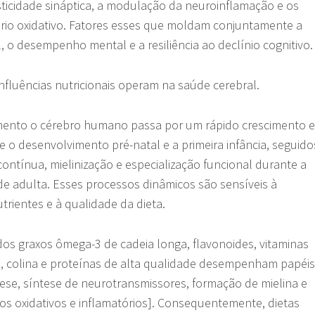
ticidade sináptica, a modulação da neuroinflamação e os
brio oxidativo. Fatores esses que moldam conjuntamente a
 o desempenho mental e a resiliência ao declínio cognitivo
influências nutricionais operam na saúde cerebral.
ento o cérebro humano passa por um rápido crescimento e
e o desenvolvimento pré-natal e a primeira infância, seguido
contínua, mielinização e especialização funcional durante a
de adulta. Esses processos dinâmicos são sensíveis à
utrientes e à qualidade da dieta.
os graxos ômega-3 de cadeia longa, flavonoides, vitaminas
o, colina e proteínas de alta qualidade desempenham papéis
ese, síntese de neurotransmissores, formação de mielina e
s oxidativos e inflamatórios]. Consequentemente, dietas