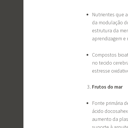
Nutrientes que a
da modulação do 
estrutura da me
aprendizagem e
Compostos bioat
no tecido cerebra
estresse oxidativ
Frutos do mar
Fonte primária d
ácido docosahex
aumento da plast
suporte à arquit