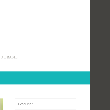
O BRASIL
Pesquisar
por: