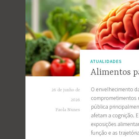
ATUALIDADES
Alimentos pa
O envelhecimento da
26 de junho de
comprometimentos ne
2026
pública principalmen
Paola Nunes
afetam a cognição. E
exposições alimentar
função e as trajetóri