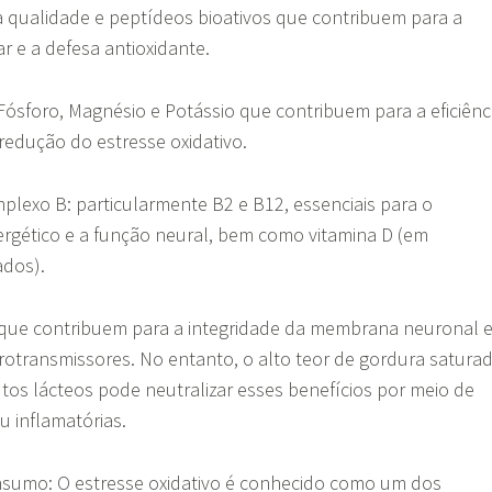
a qualidade e peptídeos bioativos que contribuem para a
ar e a defesa antioxidante.
 Fósforo, Magnésio e Potássio que contribuem para a eficiênc
 redução do estresse oxidativo.
plexo B: particularmente B2 e B12, essenciais para o
rgético e a função neural, bem como vitamina D (em
cados).
 que contribuem para a integridade da membrana neuronal 
rotransmissores. No entanto, o alto teor de gordura satura
os lácteos pode neutralizar esses benefícios por meio de
ou inflamatórias.
nsumo: O estresse oxidativo é conhecido como um dos