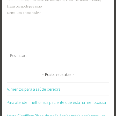
saudemental
,
software de nutrição
,
transtornoansiedade
,
transtornodepressao
Deixe um comentário
Pesquisar
por:
Posts recentes
Alimentos para a saúde cerebral
Para atender melhor sua paciente que está na menopausa
Artigo Científico: Risco de deficiências nutricionais com uso