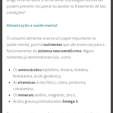
podem prevenir, recuperar ou auxiliar no tratamento de tais
condições?
Alimentação e saúde mental
O consumo alimentar exerce um papel importante na
saúde mental, pois há
nutrientes
que são essenciais para o
funcionamento do
sistema neuroendócrino
. Alguns
nutrientes já demonstraram isso, como:
Os
aminoácidos
triptofano, tirosina, histidina,
fenilalanina, ácido glutâmico;
As
vitaminas
ácido fólico, colina, piridoxina,
cobalamina;
Os
minerais
selênio, magnésio, zinco;
Ácidos graxos poliinsaturados
ômega 3
.