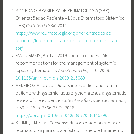
SOCIEDADE BRASILEIRA DE REUMATOLOGIA (SBR).
Orientações ao Paciente – Lúpus Eritematoso Sistêmico
(LES)
Cartilha da SBR,
2011.
https://www.reumatologia.org.br/orientacoes-ao-
paciente/lupus-eritematoso-sistemico-les-cartilha-da-
sbr/
FANOURIAKIS, A. et al. 2019 update of the EULAR
recommendations for the management of systemic
lupus erythematosus.
Ann Rheum Dis
, 1-10, 2019.
10.1136/annrheumdis-2019-215089
MEDEIROS M. C. et al. Dietary intervention and health in
patients with systemic lupus erythematosus: a systematic
review of the evidence.
Critical rev food science nutrition
,
v. 59, n. 16, p. 2666-2673, 2018.
https://doi.org/10.1080/10408398.2018.1463966
KLUMB, E.M. et al. Consenso da sociedade brasileira de
reumatologia para o diagnóstico, manejo e tratamento