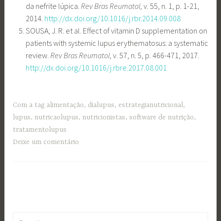
da nefrite lúpica.
Rev Bras Reumatol,
v. 55, n. 1, p. 1-21,
2014.
http://dx.doi.org/10.1016/j.rbr.2014.09.008
SOUSA, J. R. et al. Effect of vitamin D supplementation on
patients with systemic lupus erythematosus: a systematic
review.
Rev Bras Reumatol,
v. 57, n. 5, p. 466-471, 2017.
http://dx.doi.org/10.1016/j.rbre.2017.08.001
Com a tag
alimentação
,
dialupus
,
estrategianutricional
,
lupus
,
nutricaolupus
,
nutricionistas
,
software de nutrição
,
tratamentolupus
Deixe um comentário
Pesquisar