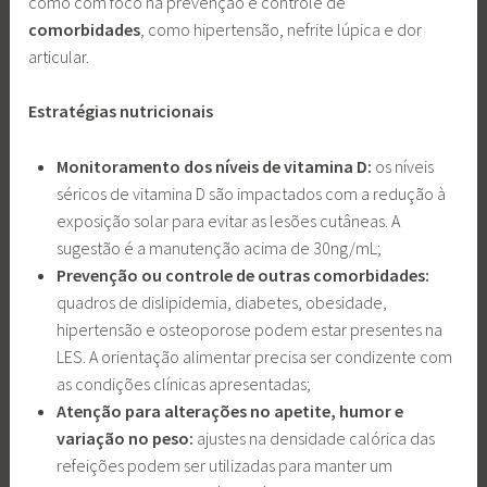
como com foco na prevenção e controle de
comorbidades
, como hipertensão, nefrite lúpica e dor
articular.
Estratégias nutricionais
Monitoramento dos níveis de vitamina D:
os níveis
séricos de vitamina D são impactados com a redução à
exposição solar para evitar as lesões cutâneas. A
sugestão é a manutenção acima de 30ng/mL;
Prevenção ou controle de outras comorbidades:
quadros de dislipidemia, diabetes, obesidade,
hipertensão e osteoporose podem estar presentes na
LES. A orientação alimentar precisa ser condizente com
as condições clínicas apresentadas;
Atenção para alterações no apetite, humor e
variação no peso:
ajustes na densidade calórica das
refeições podem ser utilizadas para manter um