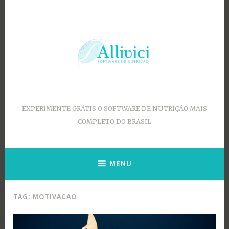
Ir
para
conteúdo
EXPERIMENTE GRÁTIS O SOFTWARE DE NUTRIÇÃO MAIS
COMPLETO DO BRASIL
MENU
TAG:
MOTIVACAO