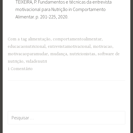
TEIXEIRA, P. Fundamentos e técnicas da entrevista
motivacional para Nutrição in Comportamento
Alimentar. p. 201-225, 2020.
Com a tag
alimentação
,
comportamentoalimentar
,
educacaonutricional
,
entrevistamotivacional
,
motivacao
,
motivacaoparamudar
,
mudança
,
nutricionistas
,
software de
nutrição
,
vidadenutri
1 Comentário
Pesquisar
por: