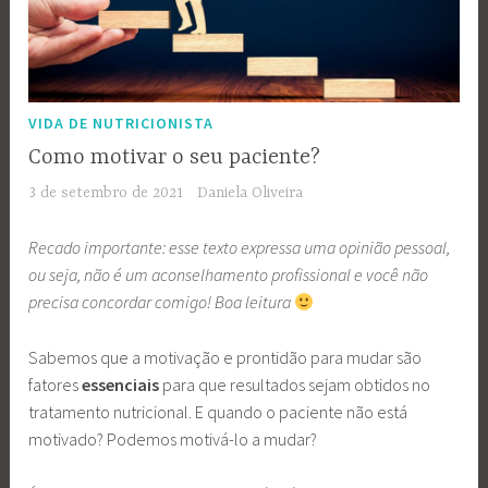
VIDA DE NUTRICIONISTA
Como motivar o seu paciente?
3 de setembro de 2021
Daniela Oliveira
Recado importante: esse texto expressa uma opinião pessoal,
ou seja, não é um aconselhamento profissional e você não
precisa concordar comigo! Boa leitura
Sabemos que a motivação e prontidão para mudar são
fatores
essenciais
para que resultados sejam obtidos no
tratamento nutricional. E quando o paciente não está
motivado? Podemos motivá-lo a mudar?