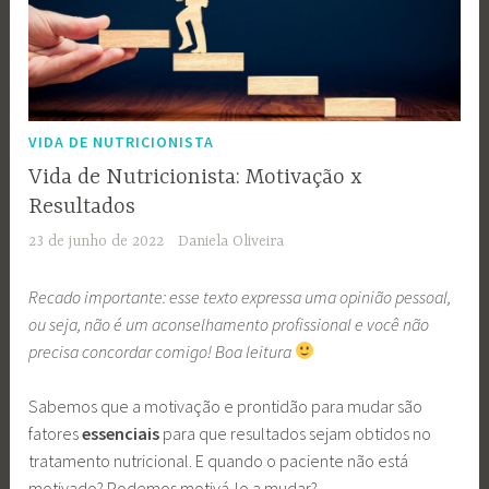
VIDA DE NUTRICIONISTA
Vida de Nutricionista: Motivação x
Resultados
23 de junho de 2022
Daniela Oliveira
Recado importante: esse texto expressa uma opinião pessoal,
ou seja, não é um aconselhamento profissional e você não
precisa concordar comigo! Boa leitura
Sabemos que a motivação e prontidão para mudar são
fatores
essenciais
para que resultados sejam obtidos no
tratamento nutricional. E quando o paciente não está
motivado? Podemos motivá-lo a mudar?