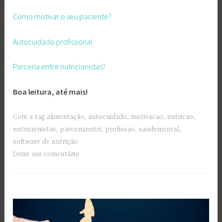
Como motivar o seu paciente?
Autocuidado profissional
Parceria entre nutricionistas?
Boa leitura, até mais!
Com a tag
alimentação
,
autocuidado
,
motivacao
,
nutricao
,
nutricionistas
,
parcerianutri
,
profissao
,
saudemental
,
software de nutrição
Deixe um comentário