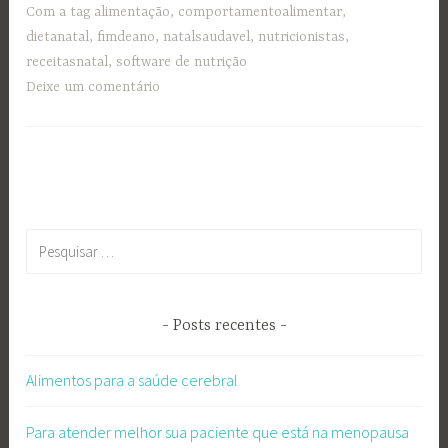
Com a tag
alimentação
,
comportamentoalimentar
,
dietanatal
,
fimdeano
,
natalsaudavel
,
nutricionistas
,
receitasnatal
,
software de nutrição
Deixe um comentário
Pesquisar
por:
Posts recentes
Alimentos para a saúde cerebral
Para atender melhor sua paciente que está na menopausa