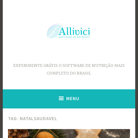
Ir
para
conteúdo
EXPERIMENTE GRÁTIS O SOFTWARE DE NUTRIÇÃO MAIS
COMPLETO DO BRASIL
MENU
TAG:
NATALSAUDAVEL