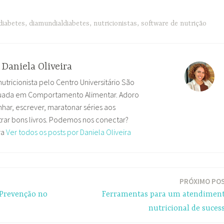
diabetes
,
diamundialdiabetes
,
nutricionistas
,
software de nutrição
r
Daniela Oliveira
nutricionista pelo Centro Universitário São
uada em Comportamento Alimentar. Adoro
har, escrever, maratonar séries aos
ar bons livros. Podemos nos conectar?
ra
Ver todos os posts por Daniela Oliveira
PRÓXIMO PO
 Prevenção no
Ferramentas para um atendimen
nutricional de suces