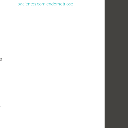
pacientes com endometriose
is
r