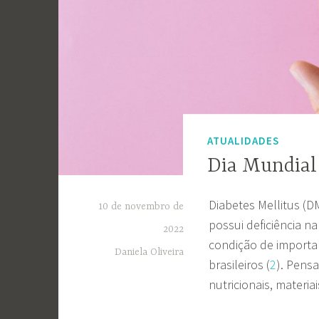
ATUALIDADES
Dia Mundial
Diabetes Mellitus (
10 de novembro de
possui deficiência na
2022
condição de importa
Daniela Oliveira
brasileiros (
2
). Pens
nutricionais, materi