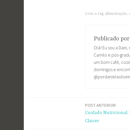
Com a tag
alimentação
,
Publicado po
Olá! Eu sou a Dani, 
Camilo e pós-grad
um bom café, cozin
domingos e encontr
@pordanielaolivei
POST ANTERIOR
Navegação
Cuidado Nutricional:
de
Câncer