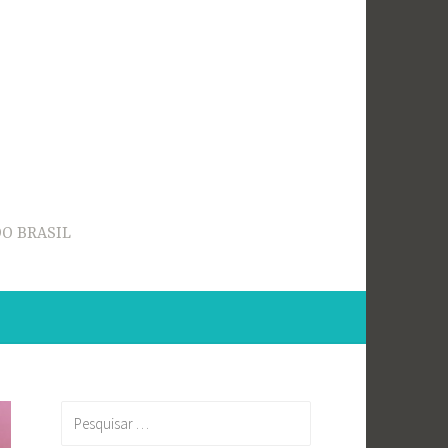
O BRASIL
Pesquisar
por: