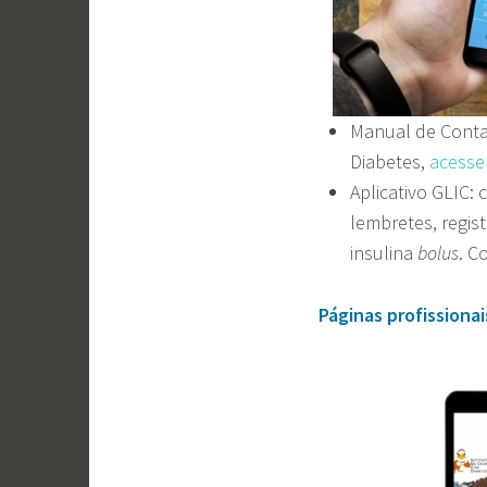
Manual de Contag
Diabetes,
acesse
Aplicativo GLIC:
lembretes, regis
insulina
bolus
. C
Páginas profissiona