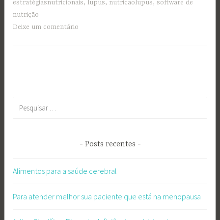
estratégiasnutricionais
,
lupus
,
nutricaolupus
,
software de
nutrição
Deixe um comentário
Pesquisar
por:
Posts recentes
Alimentos para a saúde cerebral
Para atender melhor sua paciente que está na menopausa