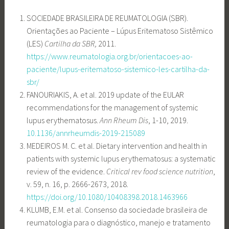
SOCIEDADE BRASILEIRA DE REUMATOLOGIA (SBR).
Orientações ao Paciente – Lúpus Eritematoso Sistêmico
(LES)
Cartilha da SBR,
2011.
https://www.reumatologia.org.br/orientacoes-ao-
paciente/lupus-eritematoso-sistemico-les-cartilha-da-
sbr/
FANOURIAKIS, A. et al. 2019 update of the EULAR
recommendations for the management of systemic
lupus erythematosus.
Ann Rheum Dis
, 1-10, 2019.
10.1136/annrheumdis-2019-215089
MEDEIROS M. C. et al. Dietary intervention and health in
patients with systemic lupus erythematosus: a systematic
review of the evidence.
Critical rev food science nutrition
,
v. 59, n. 16, p. 2666-2673, 2018.
https://doi.org/10.1080/10408398.2018.1463966
KLUMB, E.M. et al. Consenso da sociedade brasileira de
reumatologia para o diagnóstico, manejo e tratamento