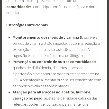
como com foco na prevenção e controle de
comorbidades
, como hipertensão, nefrite lúpica e dor
articular.
Estratégias nutricionais
Monitoramento dos níveis de vitamina D:
os níveis
séricos de vitamina D são impactados com a redução à
exposição solar para evitar as lesões cutâneas. A
sugestão é a manutenção acima de 30ng/mL;
Prevenção ou controle de outras comorbidades:
quadros de dislipidemia, diabetes, obesidade,
hipertensão e osteoporose podem estar presentes na
LES. A orientação alimentar precisa ser condizente com
as condições clínicas apresentadas;
Atenção para alterações no apetite, humor e
variação no peso:
ajustes na densidade calórica das
refeições podem ser utilizadas para manter um