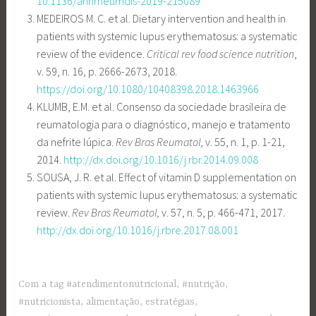
10.1136/annrheumdis-2019-215089
MEDEIROS M. C. et al. Dietary intervention and health in
patients with systemic lupus erythematosus: a systematic
review of the evidence.
Critical rev food science nutrition
,
v. 59, n. 16, p. 2666-2673, 2018.
https://doi.org/10.1080/10408398.2018.1463966
KLUMB, E.M. et al. Consenso da sociedade brasileira de
reumatologia para o diagnóstico, manejo e tratamento
da nefrite lúpica.
Rev Bras Reumatol,
v. 55, n. 1, p. 1-21,
2014.
http://dx.doi.org/10.1016/j.rbr.2014.09.008
SOUSA, J. R. et al. Effect of vitamin D supplementation on
patients with systemic lupus erythematosus: a systematic
review.
Rev Bras Reumatol,
v. 57, n. 5, p. 466-471, 2017.
http://dx.doi.org/10.1016/j.rbre.2017.08.001
Com a tag
#atendimentonutricional
,
#nutrição
,
#nutricionista
,
alimentação
,
estratégias
,