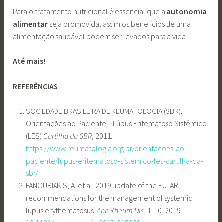
Para o tratamento nutricional é essencial que a
autonomia
alimentar
seja promovida, assim os benefícios de uma
alimentação saudável podem ser levados para a vida.
Até mais!
REFERÊNCIAS
SOCIEDADE BRASILEIRA DE REUMATOLOGIA (SBR).
Orientações ao Paciente – Lúpus Eritematoso Sistêmico
(LES)
Cartilha da SBR,
2011.
https://www.reumatologia.org.br/orientacoes-ao-
paciente/lupus-eritematoso-sistemico-les-cartilha-da-
sbr/
FANOURIAKIS, A. et al. 2019 update of the EULAR
recommendations for the management of systemic
lupus erythematosus.
Ann Rheum Dis
, 1-10, 2019.