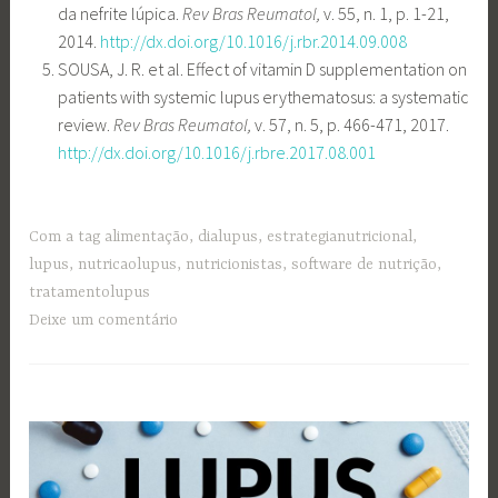
da nefrite lúpica.
Rev Bras Reumatol,
v. 55, n. 1, p. 1-21,
2014.
http://dx.doi.org/10.1016/j.rbr.2014.09.008
SOUSA, J. R. et al. Effect of vitamin D supplementation on
patients with systemic lupus erythematosus: a systematic
review.
Rev Bras Reumatol,
v. 57, n. 5, p. 466-471, 2017.
http://dx.doi.org/10.1016/j.rbre.2017.08.001
Com a tag
alimentação
,
dialupus
,
estrategianutricional
,
lupus
,
nutricaolupus
,
nutricionistas
,
software de nutrição
,
tratamentolupus
Deixe um comentário