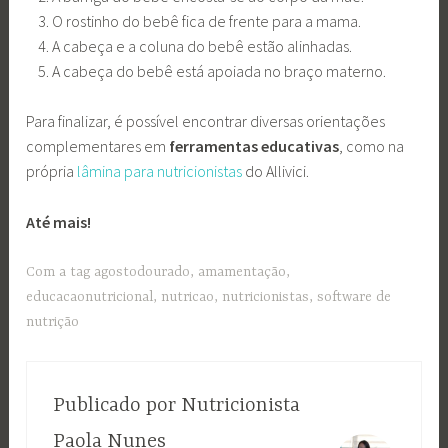
O rostinho do bebê fica de frente para a mama.
A cabeça e a coluna do bebê estão alinhadas.
A cabeça do bebê está apoiada no braço materno.
Para finalizar, é possível encontrar diversas orientações
complementares em
ferramentas educativas
, como na
própria
lâmina para nutricionistas
do Allivici.
Até mais!
Com a tag
agostodourado
,
amamentação
,
educacaonutricional
,
nutricao
,
nutricionistas
,
software de
nutrição
Publicado por
Nutricionista
Paola Nunes