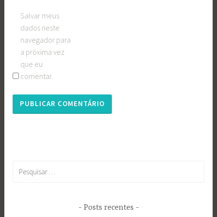
Salvar meus
dados neste
navegador para
a próxima vez
que eu
comentar.
Pesquisar
por:
Posts recentes