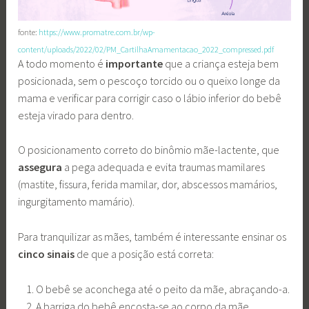
fonte:
https://www.promatre.com.br/wp-
content/uploads/2022/02/PM_CartilhaAmamentacao_2022_compressed.pdf
A todo momento é
importante
que a criança esteja bem
posicionada, sem o pescoço torcido ou o queixo longe da
mama e verificar para corrigir caso o lábio inferior do bebê
esteja virado para dentro.
O posicionamento correto do binômio mãe-lactente, que
assegura
a pega adequada e evita traumas mamilares
(mastite, fissura, ferida mamilar, dor, abscessos mamários,
ingurgitamento mamário).
Para tranquilizar as mães, também é interessante ensinar os
cinco sinais
de que a posição está correta:
O bebê se aconchega até o peito da mãe, abraçando-a.
A barriga do bebê encosta-se ao corpo da mãe.