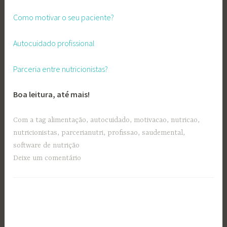
Como motivar o seu paciente?
Autocuidado profissional
Parceria entre nutricionistas?
Boa leitura, até mais!
Com a tag
alimentação
,
autocuidado
,
motivacao
,
nutricao
,
nutricionistas
,
parcerianutri
,
profissao
,
saudemental
,
software de nutrição
Deixe um comentário