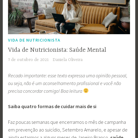
VIDA DE NUTRICIONISTA
Vida de Nutricionista: Saúde Mental
7 de outubro de 2021
Daniela Oliveira
Recado importante: esse texto expressa uma opinião pessoal,
ou seja, não é um aconselhamento profissional e você não
precisa concordar comigo! Boa leitura
Saiba quatro formas de cuidar mais de si
Faz poucas semanas que encerramos o mês de campanha
em prevenção ao suicídio, Setembro Amarelo, e apesar de
ainda estarmos a alguns meses de Janeiro Branco,
saúde