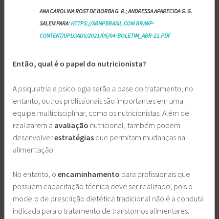
ANA CAROLINA ROST DE BORBA G. R.; ANDRESSA APARECIDA G. G.
SALEM PARA:
HTTPS://SBNPBRASIL.COM.BR/WP-
CONTENT/UPLOADS/2021/05/04-BOLETIM_ABR-21.PDF
Então, qual é o papel do nutricionista?
A psiquiatria e psicologia serão a base do tratamento, no
entanto, outros profissionais são importantes em uma
equipe multidisciplinar, como os nutricionistas. Além de
realizarem a
avaliação
nutricional, também podem
desenvolver
estratégias
que permitam mudanças na
alimentação.
No entanto, o
encaminhamento
para profissionais que
possuem capacitação técnica deve ser realizado; pois o
modelo de prescrição dietética tradicional
não é a conduta
indicada para o tratamento de transtornos alimentares.