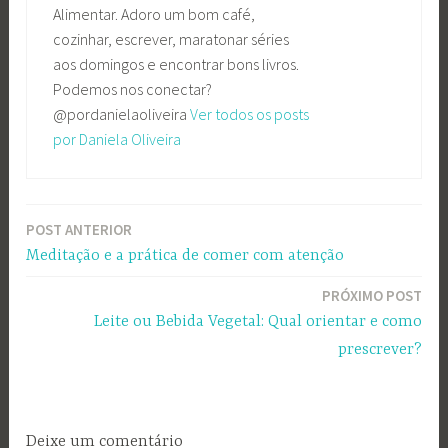
Alimentar. Adoro um bom café,
cozinhar, escrever, maratonar séries
aos domingos e encontrar bons livros.
Podemos nos conectar?
@pordanielaoliveira
Ver todos os posts
por Daniela Oliveira
POST ANTERIOR
Navegação
Meditação e a prática de comer com atenção
de
PRÓXIMO POST
Post
Leite ou Bebida Vegetal: Qual orientar e como
prescrever?
Deixe um comentário