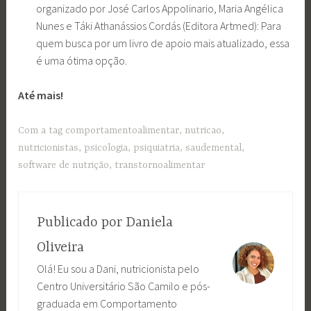
organizado por José Carlos Appolinario, Maria Angélica
Nunes e Táki Athanássios Cordás (Editora Artmed): Para
quem busca por um livro de apoio mais atualizado, essa
é uma ótima opção.
Até mais!
Com a tag
comportamentoalimentar
,
nutricao
,
nutricionistas
,
psicologia
,
psiquiatria
,
saudemental
,
software de nutrição
,
transtornoalimentar
Publicado por
Daniela
Oliveira
Olá! Eu sou a Dani, nutricionista pelo
Centro Universitário São Camilo e pós-
graduada em Comportamento