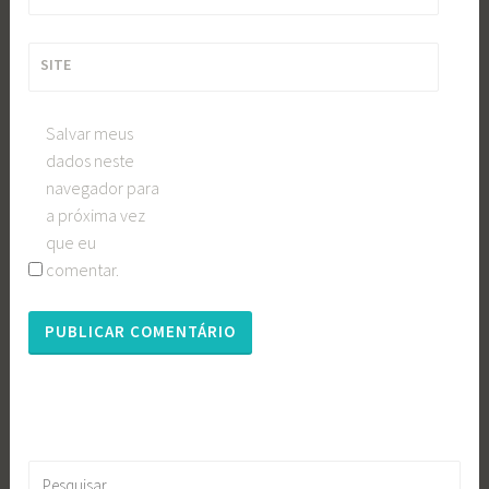
SITE
Salvar meus
dados neste
navegador para
a próxima vez
que eu
comentar.
Pesquisar