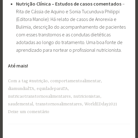
Nutrição Clínica – Estudos de casos comentados
–
Rita de Cássia de Aquino e Sonia Tucunduva Philippi
(Editora Manole): Há relato de casos de Anorexia e
Bulimia, descrição do acompanhamento de pacientes
com esses transtornos e as condutas dietéticas
adotadas ao longo do tratamento. Uma boa fonte de
aprendizado para nortear o profissional nutricionista.
Até mais!
Com a tag
#nutrição
,
comportamentoalimentar
,
diamundialTA
,
equidadeparaTA
,
nutricaotranstornosalimentares
,
nutricionistas
,
saudemental
,
transtornosalimentares
,
WorldEDday2021
Deixe um comentário