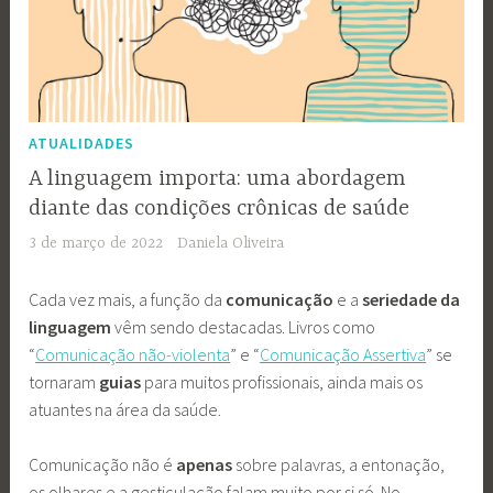
ATUALIDADES
A linguagem importa: uma abordagem
diante das condições crônicas de saúde
3 de março de 2022
Daniela Oliveira
Cada vez mais, a função da
comunicação
e a
seriedade da
linguagem
vêm sendo destacadas. Livros como
“
Comunicação não-violenta
” e “
Comunicação Assertiva
” se
tornaram
guias
para muitos profissionais, ainda mais os
atuantes na área da saúde.
Comunicação não é
apenas
sobre palavras, a entonação,
os olhares e a gesticulação falam muito por si só. No