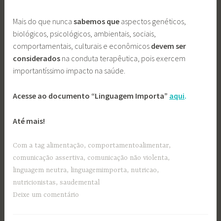
Mais do que nunca
sabemos que
aspectos genéticos,
biológicos, psicológicos, ambientais, sociais,
comportamentais, culturais e econômicos
devem ser
considerados
na conduta terapêutica, pois exercem
importantíssimo impacto na saúde.
Acesse ao documento “Linguagem Importa”
aqui
.
Até mais!
Com a tag
alimentação
,
comportamentoalimentar
,
comunicação assertiva
,
comunicação não violenta
,
linguagem neutra
,
linguagemimporta
,
nutricao
,
nutricionistas
,
saudemental
Deixe um comentário