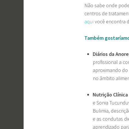
Não sabe onde pode
centros de tratamen
aqui
você encontra di
Também gostaríamos 
Diários da Anore
profissional a c
aproximando do 
no âmbito alime
Nutrição Clínic
e Sonia Tucunduv
Bulimia, descri
e as condutas di
aprendizado para 