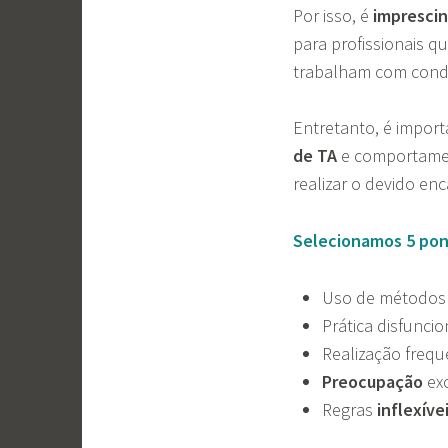
Por isso, é
imprescin
para profissionais 
trabalham com condu
Entretanto, é impor
de TA
e comportamen
realizar o devido en
Selecionamos 5 pon
Uso de método
Prática disfunci
Realização freq
Preocupação
exc
Regras
inflexíve