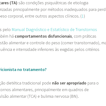
tares (TA)
são condições
psiquiátricas de etiologia
terizadas principalmente por métodos inadequados para per
o corporal, entre outros aspectos clínicos. (
1
)
os pelo
Manual Diagnóstico e Estatístico de Transtornos
ambém há
comportamentos disfuncionais
, com práticas
stão alimentar e controle do peso (comer transtornado), m
ncia e intensidade inferiores às exigidas pelos critérios
ricionista no tratamento?
ão dietética tradicional pode
não ser apropriado
para o
tornos alimentares, principalmente em quadros de
são alimentar (TCA) e bulimia nervosa (BN).