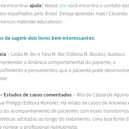
ria encontrar
ajuda
? Nesse
site
você encontra o contato do
tos espalhados pelo Brasil. Deseja aprender
mais? Clicando
versos materiais educativos!
de sugerir dois livros bem interessantes:
xia
– Linda M. Rio e Tara M. Rio (Editora M. Books): Auxilia o
ompreender a dinâmica comportamental do paciente, o
sofrimento e pensamentos que o paciente pode desenvolve
ntar
a – Estudos de casos comentados
– Rita de Cássia de Aquino
a Philippi (Editora Manole): Há relato de casos de Anorexia 
ção do acompanhamento de pacientes com esses transtornos
etéticas adotadas ao longo do tratamento. Uma boa fonte d
nortear o profissional nutricionista.