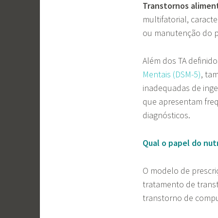
Transtornos alimen
multifatorial, carac
ou manutenção do pes
Além dos TA definid
Mentais (DSM-5)
, t
inadequadas de inge
que apresentam frequê
diagnósticos.
Qual o papel do nut
O modelo de prescriç
tratamento de trans
transtorno de compul