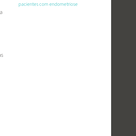
pacientes com endometriose
da
as