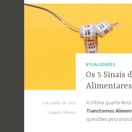
ATUALIDADES
Os 5 Sinais 
Alimentare
A última quarta-feira
4 de junho de 2021
Transtornos Alimen
Daniela Oliveira
questões pela popul