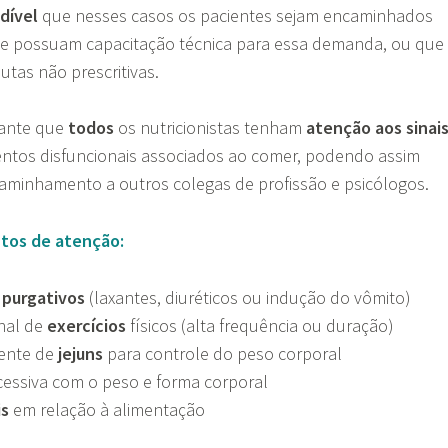
dível
que nesses casos os pacientes sejam encaminhados
que possuam capacitação técnica para essa demanda, ou que
tas não prescritivas.
tante que
todos
os nutricionistas tenham
atenção aos sinai
tos disfuncionais associados ao comer, podendo assim
caminhamento a outros colegas de profissão e psicólogos.
tos de atenção:
s
purgativos
(laxantes, diuréticos ou indução do vômito)
onal de
exercícios
físicos (alta frequência ou duração)
uente de
jejuns
para controle do peso corporal
essiva com o peso e forma corporal
is
em relação à alimentação