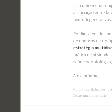
Isso demonstra a im
associação entre fa
neurodegenerativas
Por fim, além dos be
de doenças neurológ
estratégia multidisc
prática de atividade 
saúde odontológica
Até a próxima,
Com a tag
alzheimer
,
cu
Deixe um comentário