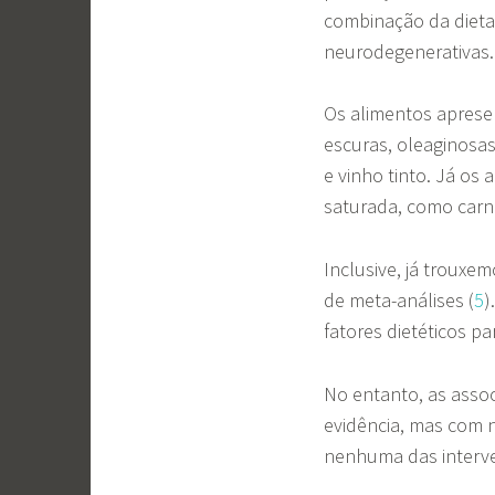
combinação da dieta
neurodegenerativas
Os alimentos apres
escuras, oleaginosas,
e vinho tinto. Já os
saturada, como carne
Inclusive, já trouxe
de meta-análises (
5
)
fatores dietéticos p
No entanto, as asso
evidência, mas com n
nenhuma das interve