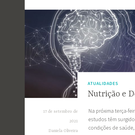
ATUALIDADES
Nutrição e 
Na próxima terça-fei
17 de setembro de
estudos têm surgido 
2021
condições de saúde
Daniela Oliveira