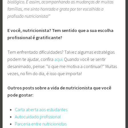
biológico. E assim, acompanhando as mudanças de muitas
famílias, me sinto honrada e grata por ter escolhido a
profissão nutricionista!”
E você, nutricionista? Tem sentido que a sua escolha
profissional é gratificante?
Tem enfrentado dificuldades? Talvez algumas estratégias
podem te ajudar, confira
aqui
. Quando você se sentir
desanimado, pense: “o que me motiva a continuar?” Muitas
vezes, no fim do dia, é isso que importa!
Outros posts sobre a vida de nutricionista que você
pode gostar:
Carta aberta aos estudantes
Autocuidado profissional
Parceria entre nutricionistas