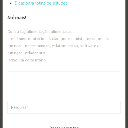
Dicas para rotina de estudos
Até mais!
Com a tag
alimentação
,
alimentacao
,
atendimentonutricional
,
diadonutricionista
,
mesdonutri
,
nutricao
,
nutricionistas
,
relatonutricao
,
software de
nutrição
,
vidadenutri
Deixe um comentário
Pesquisar
por: