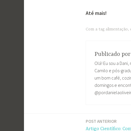
Até mais!
Com a tag
alimentação
,
Publicado po
Olá! Eu sou a Dani, 
Camilo e pós-grad
um bom café, cozin
domingos e encontr
@pordanielaolivei
POST ANTERIOR
Navegação
Artigo Científico: Co