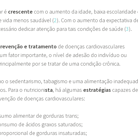
ar é
crescente
com o aumento da idade, baixa escolaridade 
e vida menos saudável (
2
). Com o aumento da expectativa d
cessário dedicar atenção para tais condições de saúde (
3
).
revenção e tratamento
de doenças cardiovasculares
um fator importante, o nível de adesão do indivíduo ou
rincipalmente por se tratar de uma condição crônica.
omo o sedentarismo, tabagismo e uma alimentação inadequa
s. Para o nutricioni
sta
, há algumas
estratégias
capazes de
revenção de doenças cardiovasculares:
sumo alimentar de gorduras trans;
nsumo de ácidos graxos saturados;
roporcional de gorduras insaturadas;