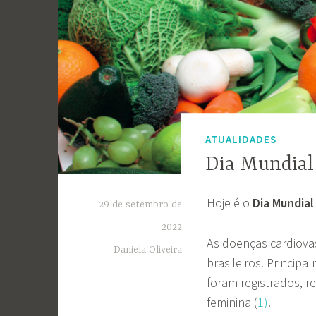
ATUALIDADES
Dia Mundial
Hoje é o
Dia Mundial
29 de setembro de
2022
As doenças cardiova
Daniela Oliveira
brasileiros. Princip
foram registrados, 
feminina (
1)
.