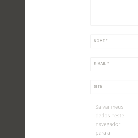
NOME
*
E-MAIL
*
SITE
Salvar meus
dados neste
navegador
para a