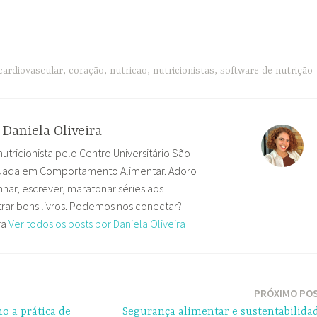
cardiovascular
,
coração
,
nutricao
,
nutricionistas
,
software de nutrição
r
Daniela Oliveira
nutricionista pelo Centro Universitário São
uada em Comportamento Alimentar. Adoro
har, escrever, maratonar séries aos
ar bons livros. Podemos nos conectar?
ra
Ver todos os posts por Daniela Oliveira
PRÓXIMO PO
mo a prática de
Segurança alimentar e sustentabilida