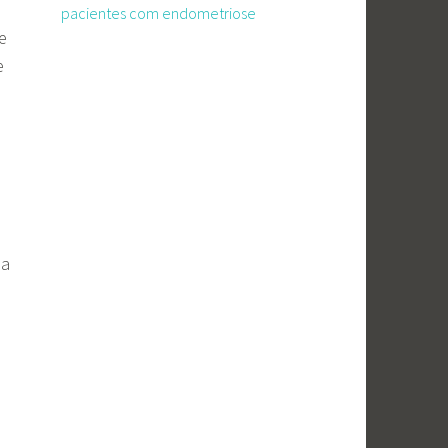
pacientes com endometriose
e
e
da