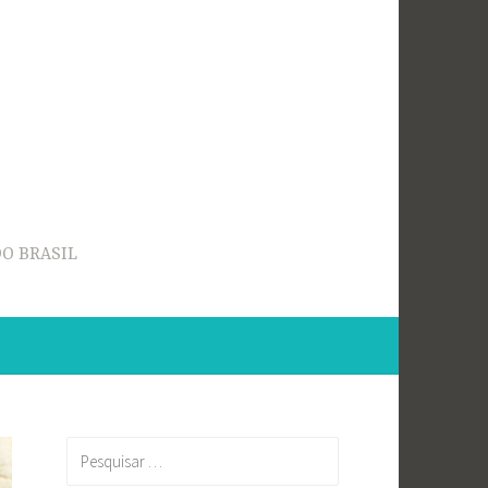
O BRASIL
Pesquisar
por: