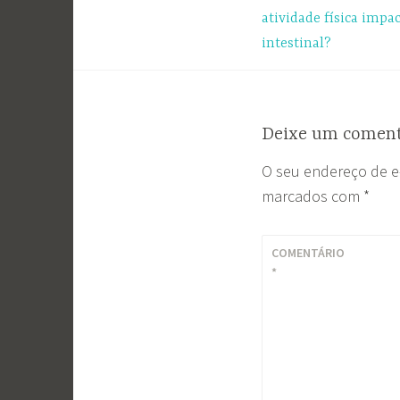
de
atividade física impa
intestinal?
Post
Deixe um coment
O seu endereço de e
marcados com
*
COMENTÁRIO
*