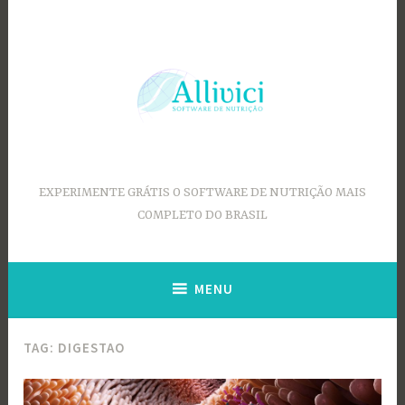
Ir
para
conteúdo
EXPERIMENTE GRÁTIS O SOFTWARE DE NUTRIÇÃO MAIS
COMPLETO DO BRASIL
MENU
TAG:
DIGESTAO