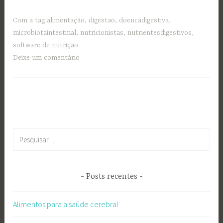
Com a tag
alimentação
,
digestao
,
doencadigestiva
,
microbiotaintestinal
,
nutricionistas
,
nutrientesdigestivos
,
software de nutrição
Deixe um comentário
Pesquisar
por:
Posts recentes
Alimentos para a saúde cerebral