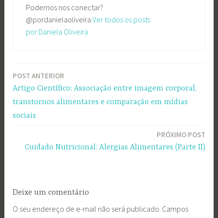
Podemos nos conectar?
@pordanielaoliveira
Ver todos os posts
por Daniela Oliveira
POST ANTERIOR
Navegação
Artigo Científico: Associação entre imagem corporal,
de
transtornos alimentares e comparação em mídias
Post
sociais
PRÓXIMO POST
Cuidado Nutricional: Alergias Alimentares (Parte II)
Deixe um comentário
O seu endereço de e-mail não será publicado.
Campos