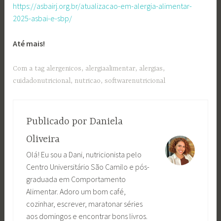
https://asbairj.org.br/atualizacao-em-alergia-alimentar-
2025-asbai-e-sbp/
Até mais!
Com a tag
alergenicos
,
alergiaalimentar
,
alergias
,
cuidadonutricional
,
nutricao
,
softwarenutricional
Publicado por
Daniela
Oliveira
Olá! Eu sou a Dani, nutricionista pelo
Centro Universitário São Camilo e pós-
graduada em Comportamento
Alimentar. Adoro um bom café,
cozinhar, escrever, maratonar séries
aos domingos e encontrar bons livros.