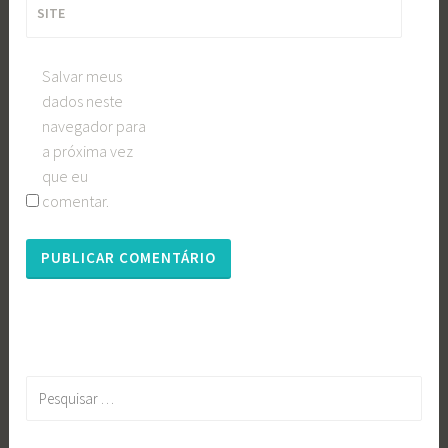
SITE
Salvar meus
dados neste
navegador para
a próxima vez
que eu
comentar.
Pesquisar
por: