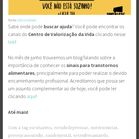
fonte:
site sindalesc
Sabe onde pode
buscar ajuda
? Você pode encontrar os
canais do
Centro de Valorização da Vida
clicando nesse
link
!
No mês de junho trouxemos um blog falando sobre a
importância de conhecer os
sinais para transtornos
alimentares
,
principalmente para poder realizar o devido
encaminhamento profissional. Acreditamos que possa ser
um assunto complementar ao de hoje, você pode ler
clicando
aqui
!
Até mais!
Com a tag
escutaativa
,
estudodepressao
,
nutricionistas
,
prevencaosuicidio
,
saudemental
,
setembroamarelo
,