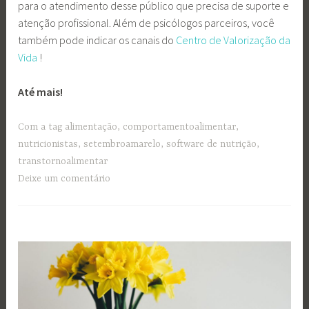
para o atendimento desse público que precisa de suporte e
atenção profissional. Além de psicólogos parceiros, você
também pode indicar os canais do
Centro de Valorização da
Vida
!
Até mais!
Com a tag
alimentação
,
comportamentoalimentar
,
nutricionistas
,
setembroamarelo
,
software de nutrição
,
transtornoalimentar
Deixe um comentário