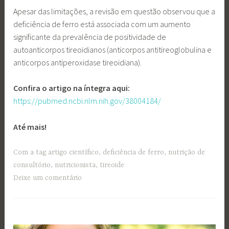
Apesar das limitações, a revisão em questão observou que a
deficiência de ferro está associada com um aumento
significante da prevalência de positividade de
autoanticorpos tireoidianos (anticorpos antitireoglobulina e
anticorpos antiperoxidase tireoidiana).
Confira o artigo na íntegra aqui:
https://pubmed.ncbi.nlm.nih.gov/38004184/
Até mais!
Com a tag
artigo científico
,
deficiência de ferro
,
nutrição de
consultório
,
nutricionista
,
tireoide
Deixe um comentário