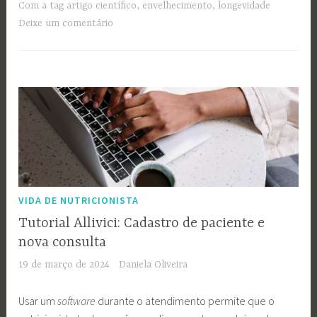
Com a tag
artigo científico
,
envelhecimento
,
longevidade
Deixe um comentário
VIDA DE NUTRICIONISTA
Tutorial Allivici: Cadastro de paciente e
nova consulta
19 de março de 2024
Daniela Oliveira
Usar um
software
durante o atendimento permite que o