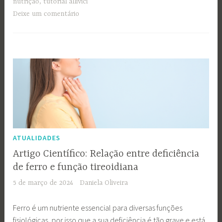
nutrição
,
tutorial allivici
Deixe um comentário
ATUALIDADES
Artigo Científico: Relação entre deficiência
de ferro e função tireoidiana
5 de março de 2024
Daniela Oliveira
Ferro é um nutriente essencial para diversas funções
fisiológicas, por isso que a sua deficiência é tão grave e está