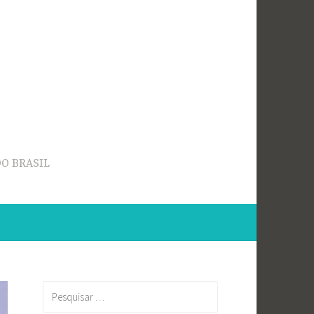
O BRASIL
Pesquisar
por: