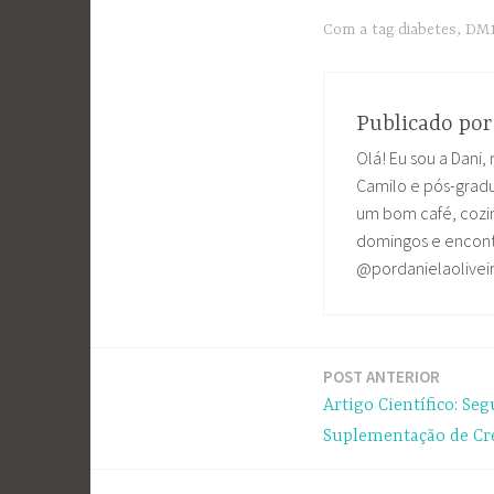
Com a tag
diabetes
,
DM
Publicado po
Olá! Eu sou a Dani, 
Camilo e pós-grad
um bom café, cozin
domingos e encontr
@pordanielaolivei
POST ANTERIOR
Navegação
Artigo Científico: Se
de
Suplementação de Cr
Post