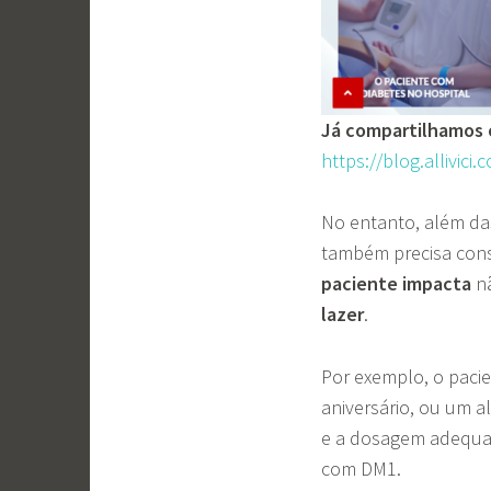
Já compartilhamos o
https://blog.allivic
No entanto, além das
também precisa cons
paciente impacta
n
lazer
.
Por exemplo, o paci
aniversário, ou um a
e a dosagem adequad
com DM1.