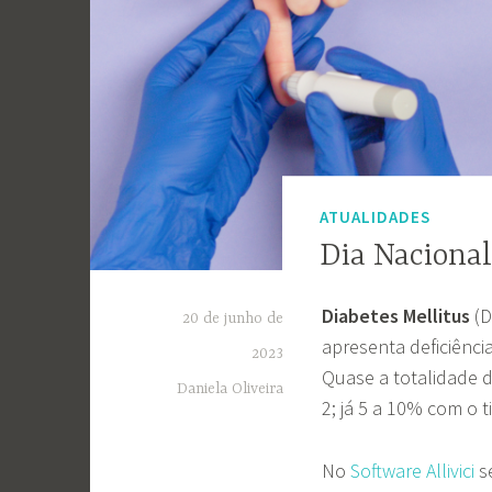
ATUALIDADES
Dia Nacional
Diabetes Mellitus
(D
20 de junho de
apresenta deficiênci
2023
Quase a totalidade 
Daniela Oliveira
2; já 5 a 10% com o ti
No
Software Allivici
se