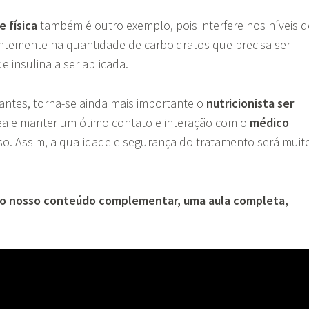
e física
também é outro exemplo, pois interfere nos níveis d
ntemente na quantidade de carboidratos que precisa ser
e insulina a ser aplicada.
iantes, torna-se ainda mais importante o
nutricionista ser
ea e manter um ótimo contato e interação com o
médico
o. Assim, a qualidade e segurança do tratamento será muit
a o nosso conteúdo complementar, uma aula completa,