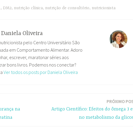
1
,
DM2
,
nutrição clínica
,
nutrição de consultório
,
nutricionista
r
Daniela Oliveira
nutricionista pelo Centro Universitário São
uada em Comportamento Alimentar. Adoro
har, escrever, maratonar séries aos
ar bons livros. Podemos nos conectar?
ra
Ver todos os posts por Daniela Oliveira
PRÓXIMO PO
gurança na
Artigo Científico: Efeitos do ômega 3 e
eatina
no metabolismo da glico