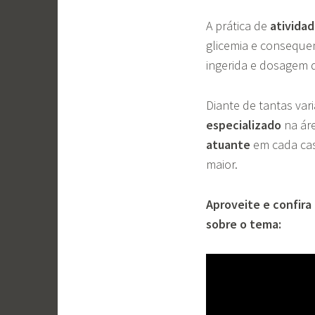
A prática de
atividad
glicemia e conseque
ingerida e dosagem d
Diante de tantas var
especializado
na ár
atuante
em cada cas
maior.
Aproveite e confir
sobre o tema: