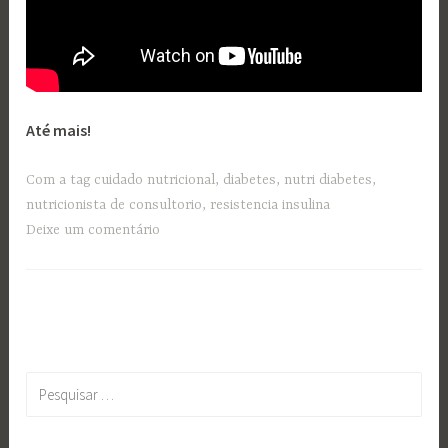
Até mais!
Com a tag
cuidado nutricional
,
diabetes
,
nutri diabetes
,
nutricionista de consultorio
,
resistencia insulina
Deixe um comentário
Pesquisar
por: