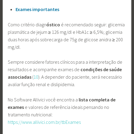
Exames importantes
Como critério diagn
óstico
é recomendado seguir: glicemia
plasmática de jejum ≥ 126 mg/dl e HbA1c ≥ 6,5%; glicemia
duas horas após sobrecarga de 75g de glicose anidra ≥ 200
mg/dl.
Sempre considere fatores clínicos para a interpretação de
resultados e acompanhe exames de
condições de saúde
associadas
(
10
). A depender do paciente, será necessário
avaliar função renal e dislipidemia.
No Software Allivici você encontra a
lista completa de
exames
e valores de referência ideais pensando no
tratamento nutricional:
https://www.allivici.com.br/tbExames