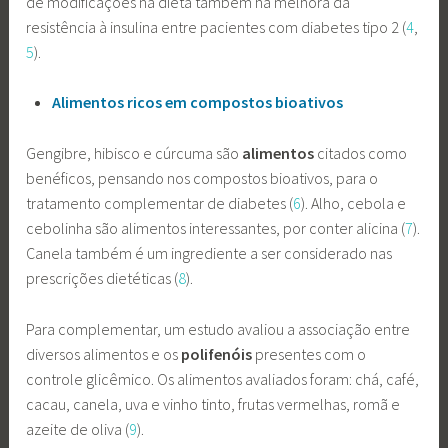
de modificações na dieta também há melhora da
resistência à insulina entre pacientes com diabetes tipo 2 (
4
,
5
).
Alimentos ricos em compostos bioativos
Gengibre, hibisco e cúrcuma são
alimentos
citados como
benéficos, pensando nos compostos bioativos, para o
tratamento complementar de diabetes (
6
). Alho, cebola e
cebolinha são alimentos interessantes, por conter alicina (
7
).
Canela também é um ingrediente a ser considerado nas
prescrições dietéticas (
8
).
Para complementar, um estudo avaliou a associação entre
diversos alimentos e os
polifenóis
presentes com o
controle glicêmico. Os alimentos avaliados foram: chá, café,
cacau, canela, uva e vinho tinto, frutas vermelhas, romã e
azeite de oliva (
9
).