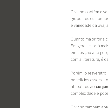
O vinho contém div
grupo dos estilbenos
e variedade da uva, 
Quanto maior for a 
Em geral, estará mai
em posição alta geog
com a literatura, é 
​​Porém, o resveratr
benefícios associad
atribuídos ao
conjun
complexidade e pote
O vinho também apres