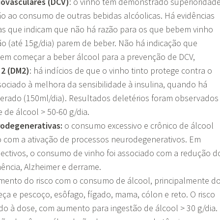
ovasculares (DCV)
: o vinho tem demonstrado superioridad
 ao consumo de outras bebidas alcóolicas. Há evidências
as que indicam que não há razão para os que bebem vinho
 (até 15g/dia) parem de beber. Não há indicação que
em começar a beber álcool para a prevenção de DCV,
 2 (DM2)
: há indícios de que o vinho tinto protege contra o
ociado à melhora da sensibilidade à insulina, quando há
ado (150ml/dia). Resultados deletérios foram observados
de álcool > 50-60 g/dia.
odegenerativas:
o consumo excessivo e crônico de álcool
o com a ativação de processos neurodegenerativos. Em
ectivos, o consumo de vinho foi associado com a redução d
ência, Alzheimer e derrame.
ento do risco com o consumo de álcool, principalmente d
ça e pescoço, esôfago, fígado, mama, cólon e reto. O risco
do à dose, com aumento para ingestão de álcool > 30 g/dia.