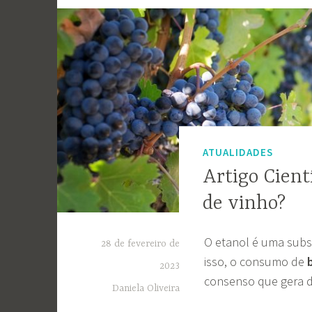
ATUALIDADES
Artigo Cient
de vinho?
O etanol é uma subst
28 de fevereiro de
isso, o consumo de
2023
consenso que gera d
Daniela Oliveira