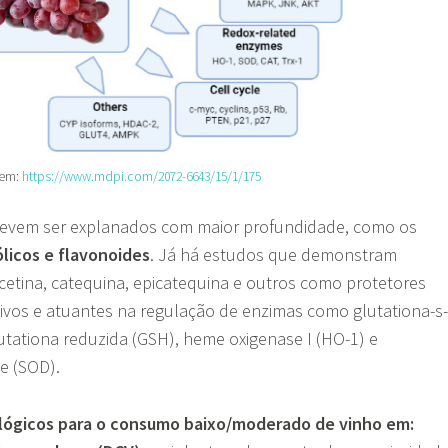
gem:
https://www.mdpi.com/2072-6643/15/1/175
evem ser explanados com maior profundidade, como os
ólicos e flavonoides
. Já há estudos que demonstram
cetina, catequina, epicatequina e outros como protetores
tivos e atuantes na regulação de enzimas como glutationa-s-
lutationa reduzida (GSH), heme oxigenase I (HO-1) e
e (SOD).
lógicos para o consumo baixo/moderado de vinho em: