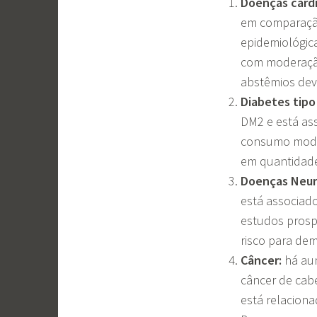
Doenças cardi
em comparação
epidemiológic
com moderação
abstêmios dev
Diabetes tipo
DM2 e está ass
consumo moder
em quantidade 
Doenças Neur
está associad
estudos prosp
risco para dem
Câncer:
há aum
câncer de cabe
está relaciona