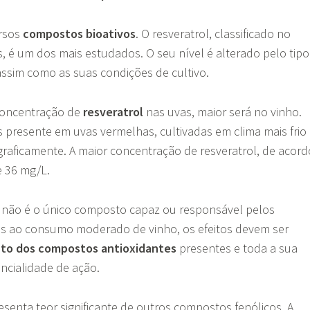
ersos
compostos bioativos
. O resveratrol, classificado no
, é um dos mais estudados. O seu nível é alterado pelo tipo
assim como as suas condições de cultivo.
concentração de
resveratrol
nas uvas, maior será no vinho.
s presente em uvas vermelhas, cultivadas em clima mais frio
raficamente. A maior concentração de resveratrol, de acord
de 36 mg/L.
ol não é o único composto capaz ou responsável pelos
os ao consumo moderado de vinho, os efeitos devem ser
to dos compostos antioxidantes
presentes e toda a sua
ncialidade de ação.
enta teor significante de outros compostos fenólicos. A