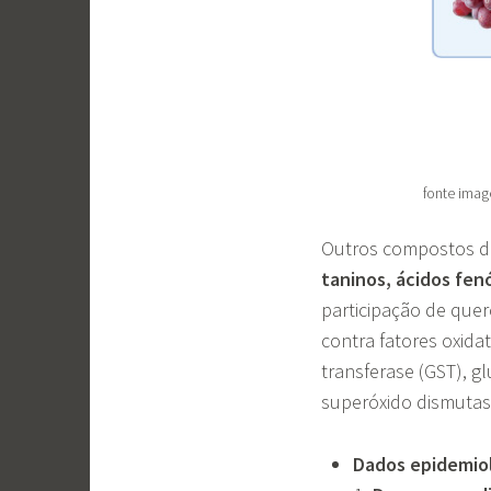
fonte ima
Outros compostos d
taninos, ácidos fen
participação de quer
contra fatores oxida
transferase (GST), g
superóxido dismutas
Dados epidemio