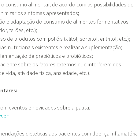
e o consumo alimentar, de acordo com as possibilidades do
inimizar os sintomas apresentados;
ição e adaptação do consumo de alimentos fermentativos
or, feijões, etc.);
 de produtos com polióis (xilitol, sorbitol, eritritol, etc.);
ias nutricionais existentes e realizar a suplementação;
lementação de prebióticos e probióticos;
paciente sobre os fatores externos que interferem nos
e vida, atividade física, ansiedade, etc.).
ntares:
 com eventos e novidades sobre a pauta:
g.br
omendações dietéticas aos pacientes com doença inflamatóri