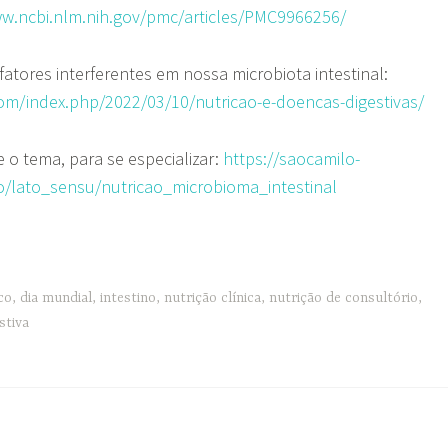
ww.ncbi.nlm.nih.gov/pmc/articles/PMC9966256/
fatores interferentes em nossa microbiota intestinal:
i.com/index.php/2022/03/10/nutricao-e-doencas-digestivas/
o tema, para se especializar:​​
https://saocamilo-
/lato_sensu/nutricao_microbioma_intestinal
ico
,
dia mundial
,
intestino
,
nutrição clínica
,
nutrição de consultório
,
stiva