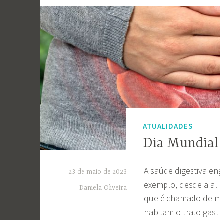
ATUALIDADES
Dia Mundial
A saúde digestiva en
23 de maio de 2023
exemplo, desde a al
Daniela Oliveira
que é chamado de mi
habitam o trato gastr