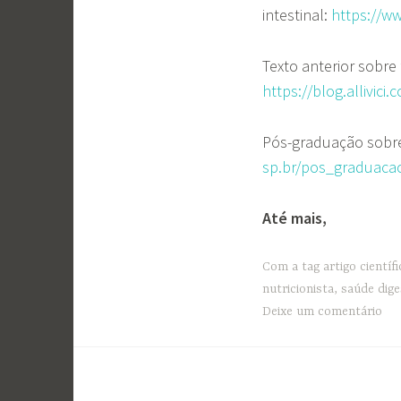
intestinal:
https://w
Texto anterior sobre 
https://blog.allivic
Pós-graduação sobre 
sp.br/pos_graduacao
Até mais,
Com a tag
artigo científ
nutricionista
,
saúde dige
Deixe um comentário