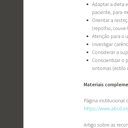
Adaptar a dieta 
paciente, para m
Orientar a restr
(repolho, couve-fl
Atenção para o uso
Investigar carênc
Considerar a sup
Conscientizar o 
sintomas (estilo d
Materiais compleme
Página institucional
https://www.abcd.or
Artigo sobre as rec