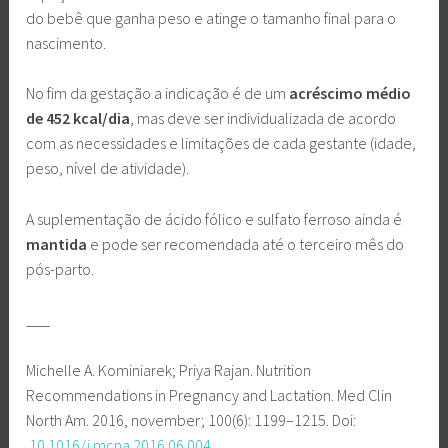
do bebê que ganha peso e atinge o tamanho final para o
nascimento.
No fim da gestação a indicação é de um
acréscimo médio
de 452 kcal/dia
, mas deve ser individualizada de acordo
com as necessidades e limitações de cada gestante (idade,
peso, nível de atividade).
A suplementação de ácido fólico e sulfato ferroso ainda é
mantida
e pode ser recomendada até o terceiro mês do
pós-parto.
___
Michelle A. Kominiarek; Priya Rajan. Nutrition
Recommendations in Pregnancy and Lactation. Med Clin
North Am. 2016, november; 100(6): 1199–1215. Doi:
10.1016/j.mcna.2016.06.004