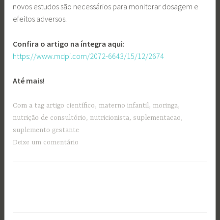
novos estudos são necessários para monitorar dosagem e
efeitos adversos.
Confira o artigo na íntegra aqui:
https://www.mdpi.com/2072-6643/15/12/2674
Até mais!
Com a tag
artigo científico
,
materno infantil
,
moringa
,
nutrição de consultório
,
nutricionista
,
suplementacao
,
suplemento gestante
Deixe um comentário
Pesquisar