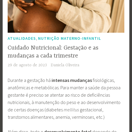
,
ATUALIDADES
NUTRIÇÃO MATERNO-INFANTIL
Cuidado Nutricional: Gestação e as
mudanças a cada trimestre
29 de agosto de 2023
Daniela Oliveira
Durante a gestação há
intensas mudanças
fisiológicas,
anatômicas e metabólicas. Para manter a saúde da pessoa
gestante é preciso se atentar ao risco de deficiências
nutricionais, à manutenção do peso e ao desenvolvimento
de certas doenças (diabetes
mellitus
gestacional,
transtornos alimentares, anemia, verminoses, etc.)
Além disso, todo o
desenvolvimento fetal
depende do