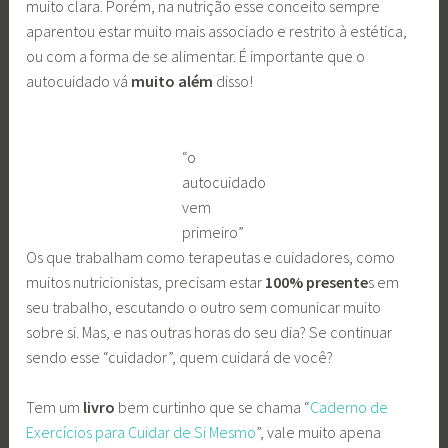
muito clara. Porém, na nutrição esse conceito sempre
aparentou estar muito mais associado e restrito à estética,
ou com a forma de se alimentar. É importante que o
autocuidado vá
muito além
disso!
“o
autocuidado
vem
primeiro”
Os que trabalham como terapeutas e cuidadores, como
muitos nutricionistas, precisam estar
100% presente
s em
seu trabalho, escutando o outro sem comunicar muito
sobre si. Mas, e nas outras horas do seu dia? Se continuar
sendo esse “cuidador”, quem cuidará de você?
Tem um
livro
bem curtinho que se chama “
Caderno de
Exercícios para Cuidar de Si Mesmo
”, vale muito apena