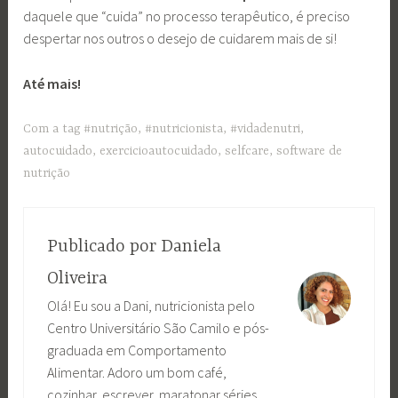
daquele que “cuida” no processo terapêutico, é preciso
despertar nos outros o desejo de cuidarem mais de si!
Até mais!
Com a tag
#nutrição
,
#nutricionista
,
#vidadenutri
,
autocuidado
,
exercicioautocuidado
,
selfcare
,
software de
nutrição
Publicado por
Daniela
Oliveira
Olá! Eu sou a Dani, nutricionista pelo
Centro Universitário São Camilo e pós-
graduada em Comportamento
Alimentar. Adoro um bom café,
cozinhar, escrever, maratonar séries