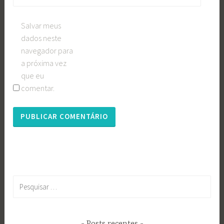
Salvar meus
dados neste
navegador para
a próxima vez
que eu
comentar.
Pesquisar
por: