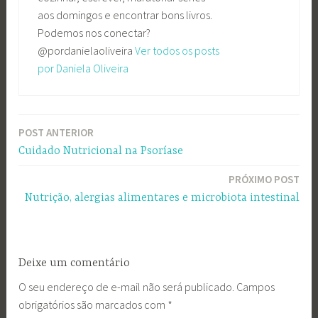
aos domingos e encontrar bons livros.
Podemos nos conectar?
@pordanielaoliveira
Ver todos os posts
por Daniela Oliveira
POST ANTERIOR
Navegação
Cuidado Nutricional na Psoríase
de
PRÓXIMO POST
Post
Nutrição, alergias alimentares e microbiota intestinal
Deixe um comentário
O seu endereço de e-mail não será publicado.
Campos
obrigatórios são marcados com
*