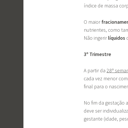
índice de massa corp
O maior
fracioname
nutrientes, como t
Não ingerir
líquidos
3º Trimestre
A partir da
28ª sema
cada vez menor com 
final para o nascime
No fim da gestação 
deve ser individuali
gestante (idade, peso