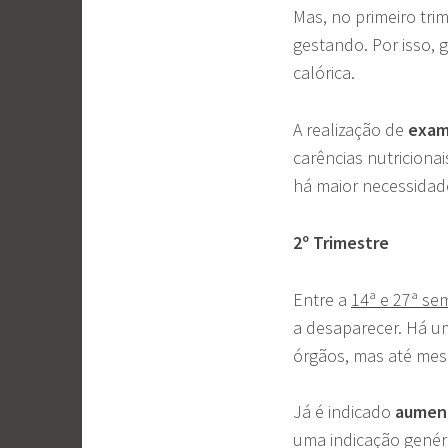
Mas, no primeiro tri
gestando. Por isso,
calórica.
A realização de
exam
carências nutriciona
há maior necessidade
2º Trimestre
Entre a
14ª e 27ª s
a desaparecer. Há 
órgãos, mas até mes
Já é indicado
aument
uma indicação genéric