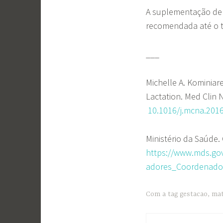
A suplementação de á
recomendada até o t
___
Michelle A. Kominiar
Lactation. Med Clin 
10.1016/j.mcna.2016
Ministério da Saúde. 
https://www.mds.gov
adores_Coordenadore
Com a tag
gestacao
,
mat