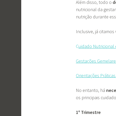
Além disso, todo o
d
nutricional da gestan
nutrição durante ess
Inclusive, já citamo
C
uidado Nutricional
Gestações Gemelares
Orient
ações Prática
No entanto, há
nece
os principais cuidad
1º Trimestre