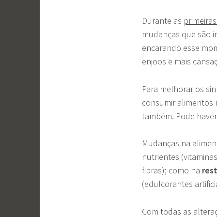
Durante as
primeira
mudanças que são in
encarando esse mom
enjoos e mais cansa
Para melhorar os si
consumir alimentos m
também. Pode haver 
Mudanças na aliment
nutrientes (vitaminas
fibras); como na
rest
(edulcorantes artific
Com todas as alteraç