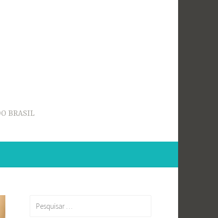
O BRASIL
Pesquisar
por: