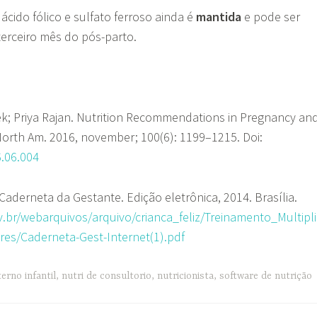
cido fólico e sulfato ferroso ainda é
mantida
e pode ser
erceiro mês do pós-parto.
ek; Priya Rajan. Nutrition Recommendations in Pregnancy an
North Am. 2016, november; 100(6): 1199–1215. Doi:
.06.004
Caderneta da Gestante. Edição eletrônica, 2014. Brasília.
.br/webarquivos/arquivo/crianca_feliz/Treinamento_Multipli
s/Caderneta-Gest-Internet(1).pdf
erno infantil
,
nutri de consultorio
,
nutricionista
,
software de nutrição