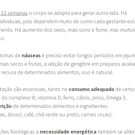
s 13 semanas
o corpo se adapta para gerar outra vida. Há
dividuais, pois dependem muito de como cada gestante est
ento. Há aumento dos seios, mais sono e fome, mas muito
ço.
ntomas de
náuseas
é preciso evitar longos períodos em jejum
ais secos e frutas, a adição de gengibre em preparos auxili
recusa de determinados alimentos, isso é natural.
ação são essenciais, tanto no
consumo adequado
de certo
 do complexo B, vitamina D, ferro, cálcio, zinco, ômega 3,
rição
de determinados alimentos e ingredientes
iais, álcool, café, chá verde ou preto, carnes cruas).
ões fisiológicas a
necessidade energética
também se alter