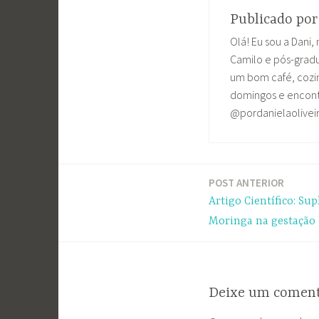
Publicado po
Olá! Eu sou a Dani, 
Camilo e pós-grad
um bom café, cozin
domingos e encontr
@pordanielaolivei
POST ANTERIOR
Navegação
Artigo Científico: Su
de
Moringa na gestação
Post
Deixe um coment