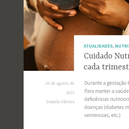
,
ATUALIDADES
NUTRI
Cuidado Nutr
cada trimes
Durante a gestação 
29 de agosto de
Para manter a saúde 
2023
deficiências nutrici
Daniela Oliveira
doenças (diabetes
me
verminoses, etc.)