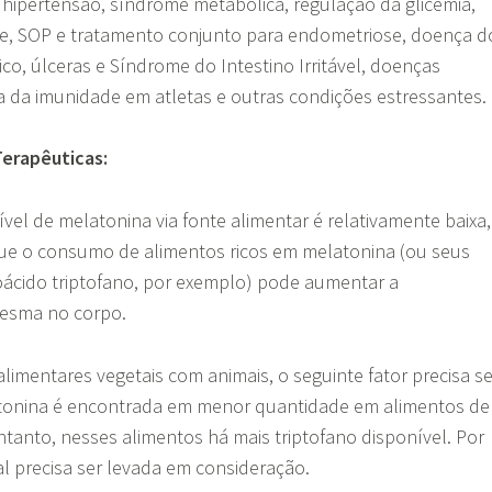
 hipertensão, síndrome metabólica, regulação da glicemia,
ade, SOP e tratamento conjunto para endometriose, doença d
ico, úlceras e Síndrome do Intestino Irritável, doenças
 da imunidade em atletas e outras condições estressantes.
Terapêuticas:
vel de melatonina via fonte alimentar é relativamente baixa,
que o consumo de alimentos ricos em melatonina (ou seus
oácido triptofano, por exemplo) pode aumentar a
mesma no corpo.
limentares vegetais com animais, o seguinte fator precisa se
tonina é encontrada em menor quantidade em alimentos de
ntanto, nesses alimentos há mais triptofano disponível. Por
nal precisa ser levada em consideração.