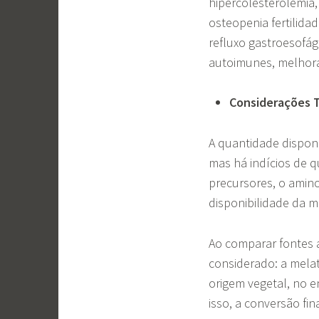
hipercolesterolemia,
osteopenia fertilid
refluxo gastroesofág
autoimunes, melhora
Considerações 
A quantidade disponí
mas há indícios de 
precursores, o amin
disponibilidade da 
Ao comparar fontes a
considerado: a mela
origem vegetal, no e
isso, a conversão fi