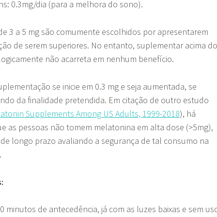
ns: 0.3mg/dia (para a melhora do sono).
de 3 a 5 mg são comumente escolhidos por apresentarem
ão de serem superiores. No entanto, suplementar acima d
iologicamente não acarreta em nenhum benefício.
uplementação se inicie em 0.3 mg e seja aumentada, se
ndo da finalidade pretendida. Em citação de outro estudo
elatonin Supplements Among US Adults, 1999-2018
), há
e as pessoas não tomem melatonina em alta dose (>5mg),
 de longo prazo avaliando a segurança de tal consumo na
.
s:
0 minutos de antecedência, já com as luzes baixas e sem us