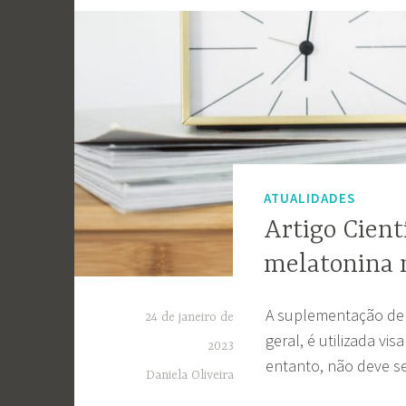
ATUALIDADES
Artigo Cient
melatonina 
A suplementação de 
24 de janeiro de
geral, é utilizada vi
2023
entanto, não deve s
Daniela Oliveira