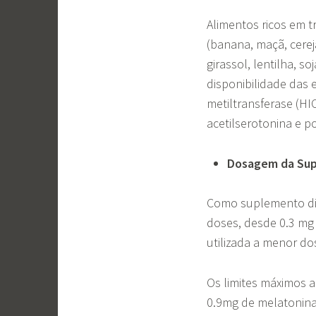
Alimentos ricos em 
(banana, maçã, cere
girassol, lentilha, s
disponibilidade das 
metiltransferase (H
acetilserotonina e p
Dosagem da Su
Como suplemento die
doses, desde 0.3 mg 
utilizada a menor do
Os limites máximos a
0.9mg de melatonina