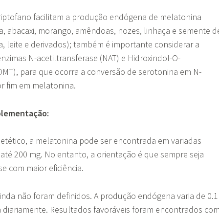
triptofano facilitam a produção endógena de melatonina
ja, abacaxi, morango, amêndoas, nozes, linhaça e semente d
oja, leite e derivados); também é importante considerar a
enzimas N-acetiltransferase (NAT) e Hidroxindol-O-
IOMT), para que ocorra a conversão de serotonina em N-
or fim em melatonina.
plementação:
tético, a melatonina pode ser encontrada em variadas
até 200 mg. No entanto, a orientação é que sempre seja
se com maior eficiência.
inda não foram definidos. A produção endógena varia de 0.1
 diariamente. Resultados favoráveis foram encontrados co