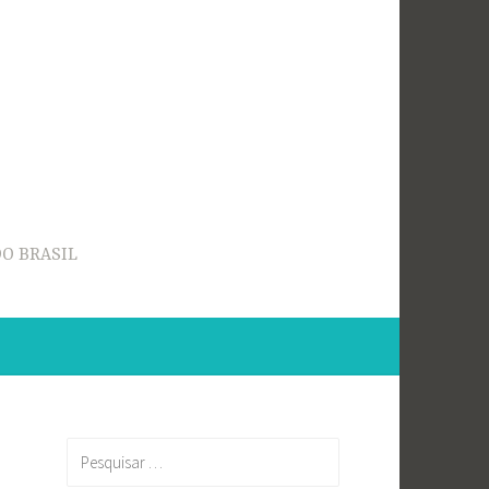
O BRASIL
Pesquisar
por: