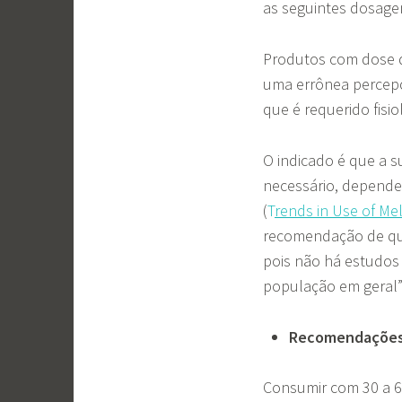
as seguintes dosage
Produtos com dose 
uma errônea percepç
que é requerido fis
O indicado é que a s
necessário, depende
(
T
rends in Use of M
recomendação de qu
pois não há estudos
população em geral”
Recomendaçõe
Consumir com 30 a 6