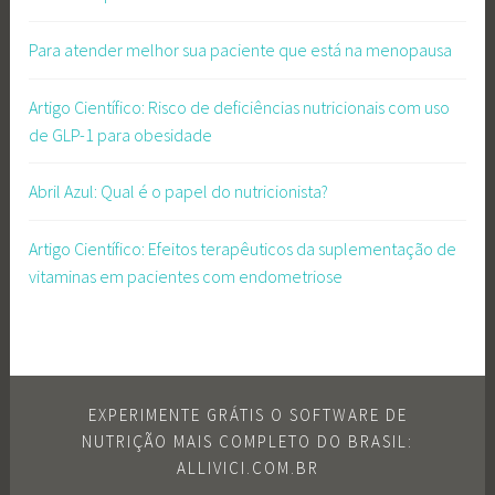
Para atender melhor sua paciente que está na menopausa
Artigo Científico: Risco de deficiências nutricionais com uso
de GLP-1 para obesidade
Abril Azul: Qual é o papel do nutricionista?
Artigo Científico: Efeitos terapêuticos da suplementação de
vitaminas em pacientes com endometriose
EXPERIMENTE GRÁTIS O SOFTWARE DE
NUTRIÇÃO MAIS COMPLETO DO BRASIL:
ALLIVICI.COM.BR