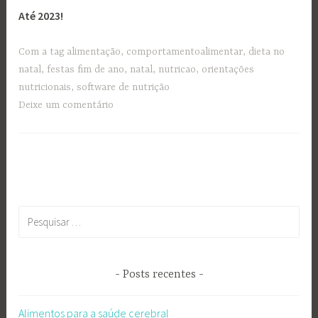
Até 2023!
Com a tag
alimentação
,
comportamentoalimentar
,
dieta no
natal
,
festas fim de ano
,
natal
,
nutricao
,
orientações
nutricionais
,
software de nutrição
Deixe um comentário
Pesquisar
por:
Posts recentes
Alimentos para a saúde cerebral