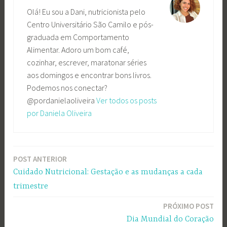
Olá! Eu sou a Dani, nutricionista pelo
Centro Universitário São Camilo e pós-
graduada em Comportamento
Alimentar. Adoro um bom café,
cozinhar, escrever, maratonar séries
aos domingos e encontrar bons livros.
Podemos nos conectar?
@pordanielaoliveira
Ver todos os posts
por Daniela Oliveira
POST ANTERIOR
Navegação
Cuidado Nutricional: Gestação e as mudanças a cada
de
trimestre
Post
PRÓXIMO POST
Dia Mundial do Coração