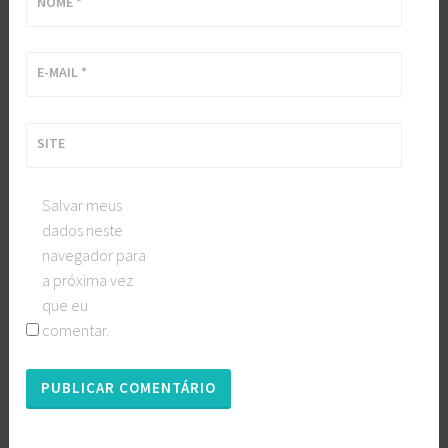
NOME
*
E-MAIL
*
SITE
Salvar meus
dados neste
navegador para
a próxima vez
que eu
comentar.