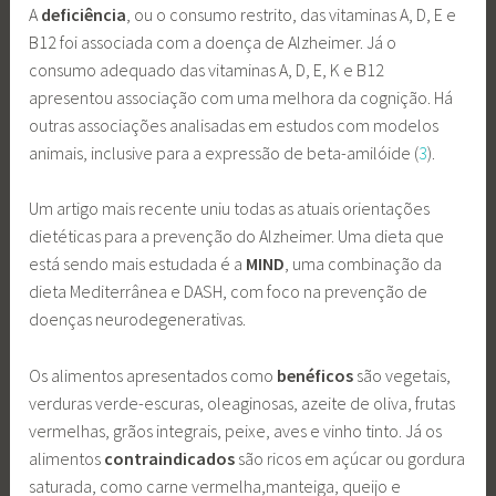
A
deficiência
, ou o consumo restrito, das vitaminas A, D, E e
B12 foi associada com a doença de Alzheimer. Já o
consumo adequado das vitaminas A, D, E, K e B12
apresentou associação com uma melhora da cognição. Há
outras associações analisadas em estudos com modelos
animais, inclusive para a expressão de beta-amilóide (
3
).
Um artigo mais recente uniu todas as atuais orientações
dietéticas para a prevenção do Alzheimer. Uma dieta que
está sendo mais estudada é a
MIND
, uma combinação da
dieta Mediterrânea e DASH, com foco na prevenção de
doenças neurodegenerativas.
Os alimentos apresentados como
benéficos
são vegetais,
verduras verde-escuras, oleaginosas, azeite de oliva, frutas
vermelhas, grãos integrais, peixe, aves e vinho tinto. Já os
alimentos
contraindicados
são ricos em açúcar ou gordura
saturada, como carne vermelha,manteiga, queijo e