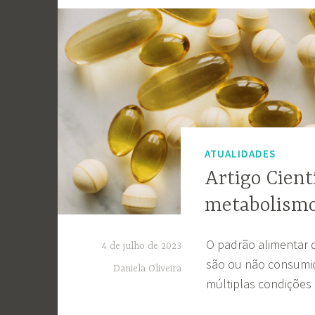
ATUALIDADES
Artigo Cient
metabolismo
O padrão alimentar 
4 de julho de 2023
são ou não consumid
Daniela Oliveira
múltiplas condições 