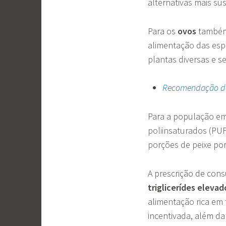
alternativas mais su
Para os
ovos
também 
alimentação das espé
plantas diversas e s
Recomendação d
Para a população em
poliinsaturados (PU
porções de peixe por
A prescrição
de cons
triglicerídes elevad
alimentação rica em
incentivada, além d