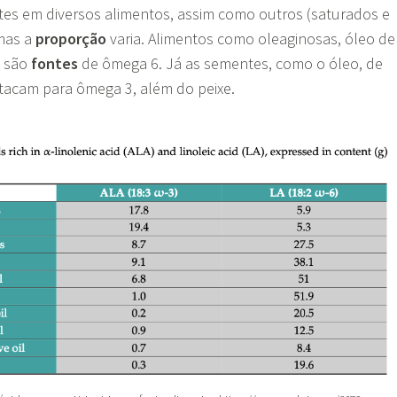
es em diversos alimentos, assim como outros (saturados e
mas a
proporção
varia. Alimentos como oleaginosas, óleo de
l são
fontes
de ômega 6. Já as sementes, como o óleo, de
stacam para ômega 3, além do peixe.