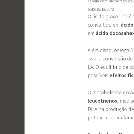
Tabela com proporção de ác
6643/15/12/2672
O ácido graxo linol
convertido em
ácido
em
ácido docosahe
Além disso, ômega 
isso, a conversão d
LA. O equilíbrio de
possíveis
efeitos fis
O metabolismo do á
leucotrienos
, media
DHA há produção d
potencial antiinflama