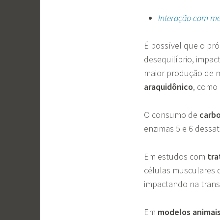
Interação com me
É possível que o pró
desequilíbrio, impac
maior produção de m
araquidônico
, como 
O consumo de
carbo
enzimas 5 e 6 dessa
Em estudos com
tra
células musculares 
impactando na tran
Em
modelos animai