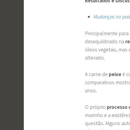
Resultados e Discu
Mudanças no pad
Principalmente para
desequilibrado na
r
óleos vegetais, mas
alterado.
A carne de
peixe
é c
comparativos mostr
anos.
O próprio
processo 
marinho e a existênc
questão. Alguns aut