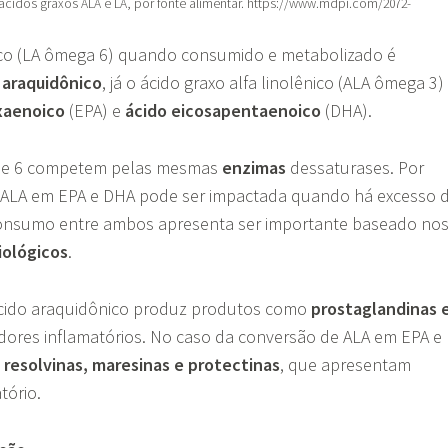
idos graxos ALA e LA, por fonte alimentar. https://www.mdpi.com/2072-
éico (LA ômega 6) quando consumido e metabolizado é
 araquidônico
, já o ácido graxo alfa linolênico (ALA ômega 3)
xaenoico
(EPA) e
ácido eicosapentaenoico
(DHA).
3 e 6 competem pelas mesmas
enzimas
dessaturases. Por
e ALA em EPA e DHA pode ser impactada quando há excesso 
 consumo entre ambos apresenta ser importante baseado no
iológicos
.
cido araquidônico produz produtos como
prostaglandinas 
dores inflamatórios. No caso da conversão de ALA em EPA e
e
resolvinas, maresinas e protectinas
, que apresentam
tório.