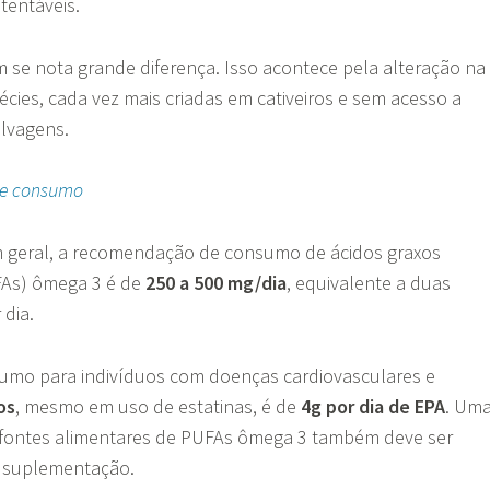
stentáveis.
se nota grande diferença. Isso acontece pela alteração na
cies, cada vez mais criadas em cativeiros e sem acesso a
elvagens.
e consumo
 geral, a recomendação de consumo de ácidos graxos
FAs) ômega 3 é de
250 a 500 mg/dia
, equivalente a duas
 dia.
umo para indivíduos com doenças cardiovasculares e
os
, mesmo em uso de estatinas, é de
4g por dia de EPA
. Um
 fontes alimentares de PUFAs ômega 3 também deve ser
a suplementação.