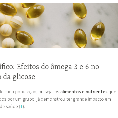
ífico: Efeitos do ômega 3 e 6 no
 da glicose
de cada população, ou seja, os
alimentos e nutrientes
que
os por um grupo, já demonstrou ter grande impacto em
de saúde (
1
).